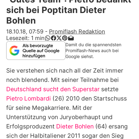
Alle Themen auf Promiflash
sich bei Poptitan Dieter
Jobs
Bohlen
App runterladen
18.10.18, 07:59
-
Promiflash Redaktion
Lesezeit:
1
min
Team
Damit du die spannendsten
Promiflash-News auch bei
Redaktionelle Richtlinien
Google siehst.
Sie verstehen sich nach all der Zeit immer
Impressum
noch blendend. Mit seiner Teilnahme bei
Datenschutzerklärung
Deutschland sucht den Superstar
setzte
Nutzungsbedingungen
Pietro Lombardi
(26) 2010 den Startschuss
für seine Megakarriere. Mit der
Utiq verwalten
Unterstützung von Juryoberhaupt und
Erfolgsproduzent
Dieter Bohlen
(64) ersang
sich der Halbitaliener 2011 sogar den Sieg