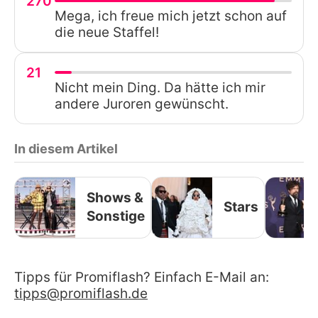
270
Mega, ich freue mich jetzt schon auf
die neue Staffel!
21
Nicht mein Ding. Da hätte ich mir
andere Juroren gewünscht.
In diesem Artikel
Shows &
Stars
Sonstige
Tipps für Promiflash? Einfach E-Mail an:
tipps@promiflash.de