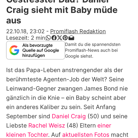
Alle Themen auf Promiflash
Craig sieht mit Baby müde
Jobs
aus
App runterladen
22.10.18, 23:02
-
Promiflash Redaktion
Lesezeit:
2
min
Team
Damit du die spannendsten
Promiflash-News auch bei
Redaktionelle Richtlinien
Google siehst.
Ist das Papa-Leben anstrengender als der
Impressum
berühmteste Agenten-Job der Welt? Seine
Datenschutzerklärung
Leinwand-Gegner zwangen James Bond nie
Nutzungsbedingungen
gänzlich in die Knie – ein Baby scheint aber
ein anderes Kaliber zu sein. Seit Anfang
Utiq verwalten
September sind
Daniel Craig
(50) und seine
Liebste
Rachel Weisz
(48) Eltern
einer
kleinen Tochter
. Auf
aktuellsten Fotos
macht