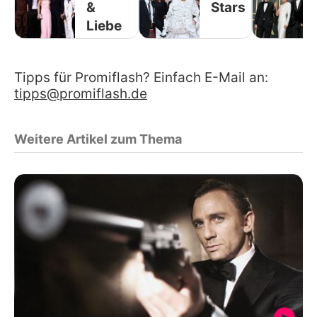
&
Stars
Liebe
Tipps für Promiflash? Einfach E-Mail an:
tipps@promiflash.de
Weitere Artikel zum Thema