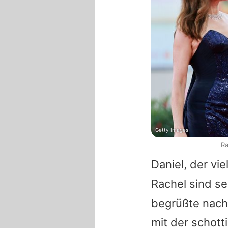
Getty Images
Ra
Daniel, der vie
Rachel sind se
begrüßte nach
mit der schott