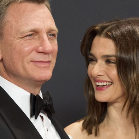
Filme & Serien
Lifestyle
Familie & Liebe
Promiflash Exklusiv
Alle Themen auf Promiflash
Jobs
App runterladen
Team
Redaktionelle Richtlinien
Impressum