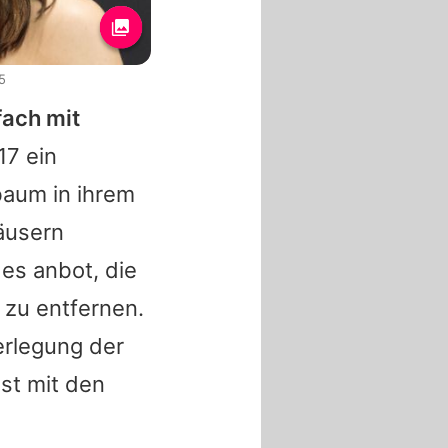
5
fach mit
17 ein
baum in ihrem
äusern
 es anbot, die
 zu entfernen.
erlegung der
st mit den