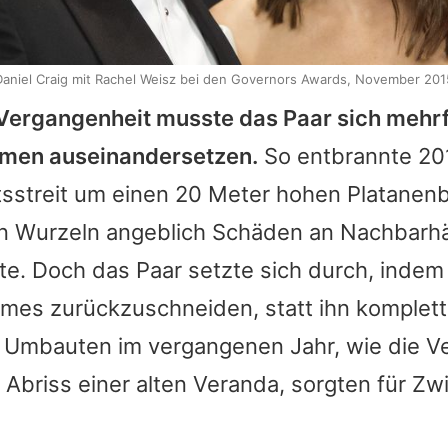
Daniel Craig mit Rachel Weisz bei den Governors Awards, November 201
r Vergangenheit musste das Paar sich mehr
emen auseinandersetzen.
So entbrannte 20
sstreit um einen 20 Meter hohen Platanen
n Wurzeln angeblich Schäden an Nachbarh
te. Doch das Paar setzte sich durch, indem
mes zurückzuschneiden, statt ihn komplett
 Umbauten im vergangenen Jahr, wie die V
Abriss einer alten Veranda, sorgten für Zwi