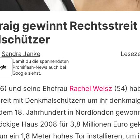
Datenschutzerklärung
raig gewinnt Rechtsstrei
Nutzungsbedingungen
schützer
Utiq verwalten
-
Sandra Janke
Leseze
Damit du die spannendsten
Promiflash-News auch bei
Google siehst.
6) und seine Ehefrau
Rachel Weisz
(54) ha
Streit mit Denkmalschützern um ihr denkmal
em 18. Jahrhundert in Nordlondon gewonn
öckige Haus 2008 für 3,8 Millionen Euro gek
n ein 1,8 Meter hohes Tor installieren, um 