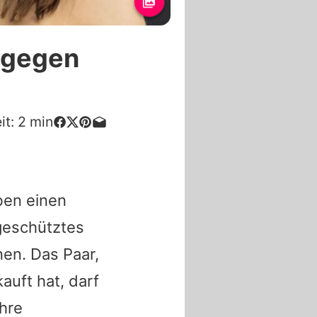
t gegen
it:
2
min
ben einen
geschütztes
en. Das Paar,
auft hat, darf
ihre