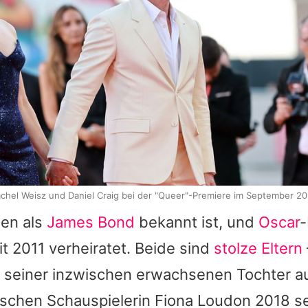
chel Weisz und Daniel Craig bei der "Queer"-Premiere im September 2
len als
James Bond
bekannt ist, und
Oscar
-
it 2011 verheiratet. Beide sind
stolze Eltern
 seiner inzwischen erwachsenen Tochter au
ischen Schauspielerin Fiona Loudon 2018 se