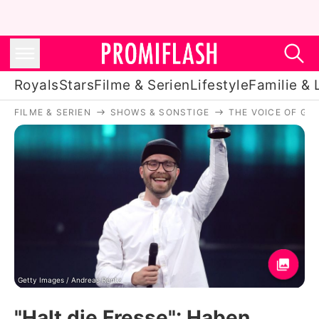
Royals
Stars
Filme & Serien
Lifestyle
Familie & 
FILME & SERIEN
SHOWS & SONSTIGE
THE VOICE OF GE
Royals
Stars
Filme & Serien
Lifestyle
Familie & Liebe
Promiflash Exklusiv
Getty Images / Andreas Rentz
"Halt die Fresse": Haben