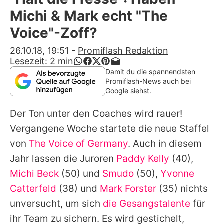
Alle Themen auf Promiflash
Michi & Mark echt "The
Jobs
Voice"-Zoff?
App runterladen
26.10.18, 19:51
-
Promiflash Redaktion
Lesezeit:
2
min
Team
Damit du die spannendsten
Promiflash-News auch bei
Redaktionelle Richtlinien
Google siehst.
Der Ton unter den Coaches wird rauer!
Impressum
Vergangene Woche startete die neue Staffel
Datenschutzerklärung
von
The Voice of Germany
. Auch in diesem
Nutzungsbedingungen
Jahr lassen die Juroren
Paddy Kelly
(40),
Michi Beck
(50) und
Smudo
(50),
Yvonne
Utiq verwalten
Catterfeld
(38) und
Mark Forster
(35) nichts
unversucht, um sich
die Gesangstalente
für
ihr Team zu sichern. Es wird gestichelt,