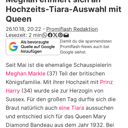
Alle Themen auf Promiflash
Hochzeits-Tiara-Auswahl mit
Jobs
Queen
App runterladen
26.10.18, 20:22
-
Promiflash Redaktion
Lesezeit:
2
min
Team
Damit du die spannendsten
Promiflash-News auch bei
Redaktionelle Richtlinien
Google siehst.
Seit Mai ist die ehemalige Schauspielerin
Impressum
Meghan Markle
(37) Teil der britischen
Datenschutzerklärung
Königsfamilie. Mit ihrer Hochzeit mit
Prinz
Nutzungsbedingungen
Harry
(34) wurde sie zur Herzogin von
Sussex. Für den großen Tag durfte sich die
Utiq verwalten
Braut natürlich auch
eine Tiara
aussuchen
und entschied sich für das Queen Mary
Diamond Bandeau aus dem Jahr 1932. Bei