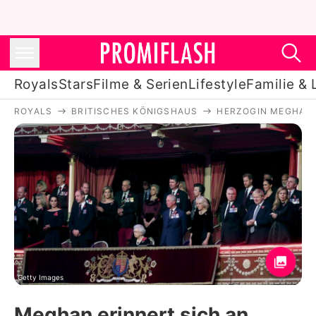
Royals
Stars
Filme & Serien
Lifestyle
Familie & 
ROYALS
BRITISCHES KÖNIGSHAUS
HERZOGIN MEGHAN
Royals
Stars
Filme & Serien
Lifestyle
Familie & Liebe
Promiflash Exklusiv
Getty Images
Meghan erinnert sich an