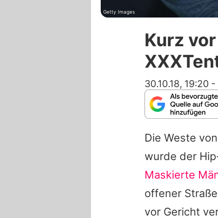
Getty Images
Kurz vor
XXXTenta
30.10.18, 19:20
-
Die Weste vo
wurde der Hip
Maskierte Mä
offener Straß
vor Gericht ve