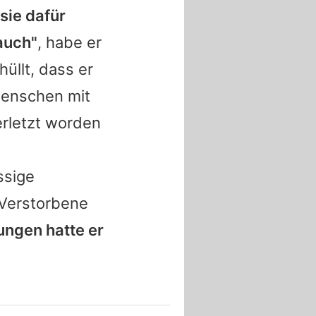
sie dafür
 auch"
, habe er
üllt, dass er
 Menschen mit
erletzt worden
ssige
 Verstorbene
ngen hatte er