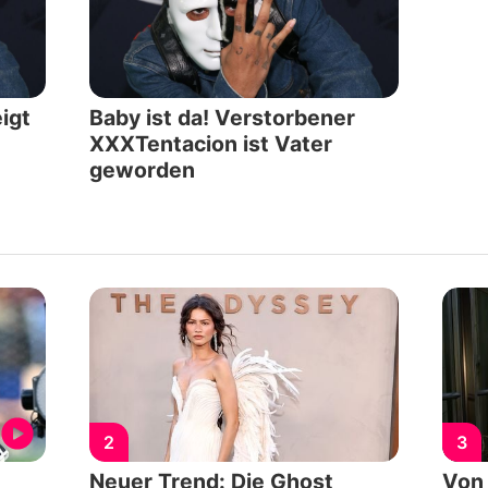
igt
Baby ist da! Verstorbener
XXXTentacion ist Vater
geworden
2
3
Neuer Trend: Die Ghost
Von