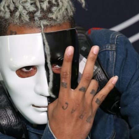
Filme & Serien
Lifestyle
Familie & Liebe
Promiflash Exklusiv
Alle Themen auf Promiflash
Jobs
App runterladen
Team
Redaktionelle Richtlinien
Impressum