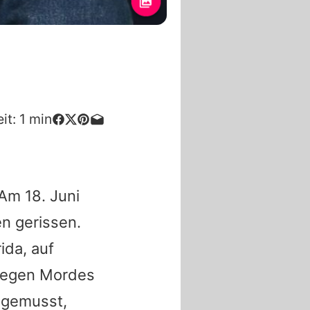
it:
1
min
 Am 18. Juni
n gerissen.
ida, auf
 wegen Mordes
r gemusst,