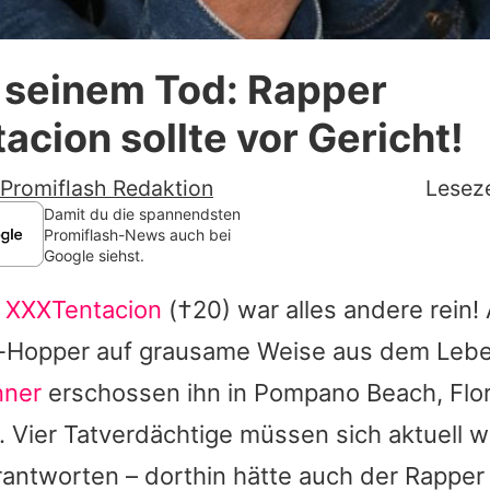
Datenschutzerklärung
 seinem Tod: Rapper
Nutzungsbedingungen
cion sollte vor Gericht!
Utiq verwalten
Promiflash Redaktion
Leseze
Damit du die spannendsten
Promiflash-News auch bei
Google siehst.
n
XXXTentacion
(†20) war alles andere rein!
-Hopper auf grausame Weise aus dem Lebe
nner
erschossen ihn in Pompano Beach, Flor
e. Vier Tatverdächtige müssen sich aktuell
rantworten – dorthin hätte auch der Rappe