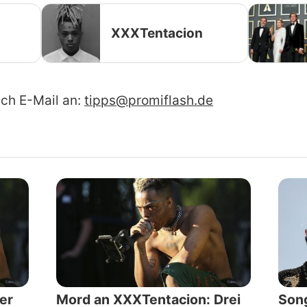
XXXTentacion
ach E-Mail an:
tipps@promiflash.de
er
Mord an XXXTentacion: Drei
Song