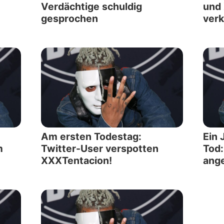
Verdächtige schuldig
und 
gesprochen
verk
Am ersten Todestag:
Ein 
m
Twitter-User verspotten
Tod:
XXXTentacion!
ang