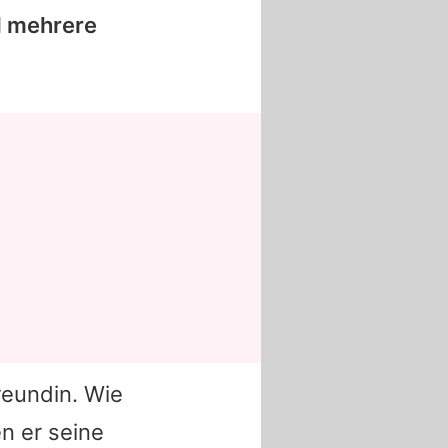
l mehrere
reundin. Wie
n er seine