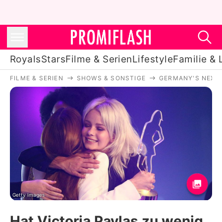
Royals
Stars
Filme & Serien
Lifestyle
Familie & 
FILME & SERIEN
SHOWS & SONSTIGE
GERMANY'S NEXT
Royals
Stars
Filme & Serien
Lifestyle
Familie & Liebe
Promiflash Exklusiv
Getty Images
Hat Victoria Pavlas zu wenig