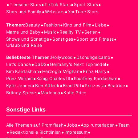
•
•
•
•
Tierische Stars
TikTok Stars
Sport Stars
•
•
Stars und Family
Webstars
YouTube Stars
•
•
•
•
Themen
:
Beauty
Fashion
Kino und Film
Liebe
•
•
•
•
Mama und Baby
Musik
Reality TV
Serien
•
•
•
Shows und Sonstige
Sonstiges
Sport und Fitness
Urlaub und Reise
•
•
Beliebteste Themen
:
Hollywood
Dschungelcamp
•
•
•
Let's Dance
DSDS
Germany's Next Topmodel
•
•
•
Kim Kardashian
Herzogin Meghan
Prinz Harry
•
•
•
Prinz William
König Charles III
Kourtney Kardashian
•
•
•
•
Kylie Jenner
Ben Affleck
Brad Pitt
Prinzessin Beatrice
•
•
Britney Spears
Madonna
Katie Price
Sonstige Links
•
•
•
Alle Themen auf Promiflash
Jobs
App runterladen
Team
•
•
•
Redaktionelle Richtlinien
Impressum