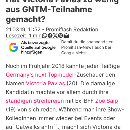
Alle Themen auf Promiflash
aus GNTM-Teilnahme
Jobs
gemacht?
App runterladen
21.03.19, 11:52
-
Promiflash Redaktion
Lesezeit:
1
min
Team
Damit du die spannendsten
Promiflash-News auch bei
Redaktionelle Richtlinien
Google siehst.
Noch im Frühjahr 2018 kannte jeder fleißige
Impressum
Germany's next Topmodel
-Zuschauer den
Datenschutzerklärung
Namen
Victoria Pavlas
(20). Die damalige
Nutzungsbedingungen
Kandidatin machte vor allem durch ihre
ständigen Streitereien
mit Ex-BFF
Zoe Saip
Utiq verwalten
(19) von sich reden. Während man ihre Show-
Kolleginnen immer wieder bei Events oder
auf Catwalks antrifft, macht sich
Victoria
da