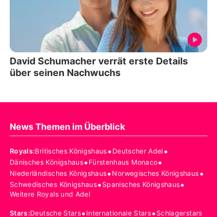
David Schumacher verrät erste Details
über seinen Nachwuchs
News Themen im Überblick
•
•
Royals
:
Britisches Königshaus
Deutscher Adel
•
•
Dänisches Königshaus
Fürstenhaus Monaco
•
•
Niederländisches Königshaus
Norwegisches Königshaus
•
•
Schwedisches Königshaus
Spanisches Königshaus
Weitere Royals und Adel
•
•
Stars
:
Deutsche Stars
Internationale Stars
Schlagerstars