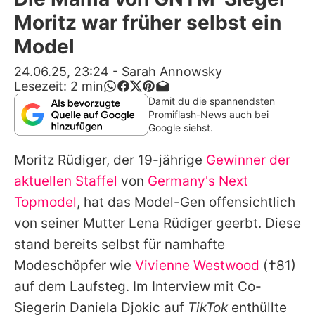
Alle Themen auf Promiflash
Moritz war früher selbst ein
Jobs
Model
App runterladen
24.06.25, 23:24
-
Sarah Annowsky
Lesezeit:
2
min
Team
Damit du die spannendsten
Promiflash-News auch bei
Redaktionelle Richtlinien
Google siehst.
Moritz Rüdiger, der 19-jährige
Gewinner der
Impressum
aktuellen Staffel
von
Germany's Next
Datenschutzerklärung
Topmodel
, hat das Model-Gen offensichtlich
Nutzungsbedingungen
von seiner Mutter Lena Rüdiger geerbt. Diese
stand bereits selbst für namhafte
Utiq verwalten
Modeschöpfer wie
Vivienne Westwood
(†81)
auf dem Laufsteg. Im Interview mit Co-
Siegerin Daniela Djokic auf
TikTok
enthüllte