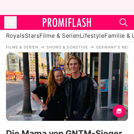
Royals
Stars
Filme & Serien
Lifestyle
Familie & 
FILME & SERIEN
SHOWS & SONSTIGE
GERMANY'S NEXT
Royals
Stars
Filme & Serien
Lifestyle
Familie & Liebe
Promiflash Exklusiv
Instagram / lena_ruediger
Die Mama von GNTM-Sieger