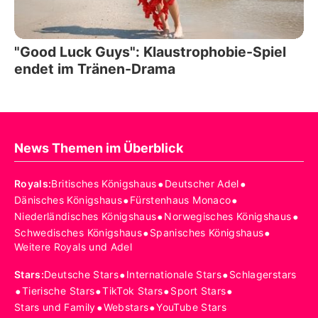
"Good Luck Guys": Klaustrophobie-Spiel
endet im Tränen-Drama
News Themen im Überblick
•
•
Royals
:
Britisches Königshaus
Deutscher Adel
•
•
Dänisches Königshaus
Fürstenhaus Monaco
•
•
Niederländisches Königshaus
Norwegisches Königshaus
•
•
Schwedisches Königshaus
Spanisches Königshaus
Weitere Royals und Adel
•
•
Stars
:
Deutsche Stars
Internationale Stars
Schlagerstars
•
•
•
•
Tierische Stars
TikTok Stars
Sport Stars
•
•
Stars und Family
Webstars
YouTube Stars