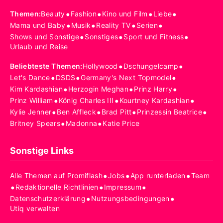
•
•
•
•
Themen
:
Beauty
Fashion
Kino und Film
Liebe
•
•
•
•
Mama und Baby
Musik
Reality TV
Serien
•
•
•
Shows und Sonstige
Sonstiges
Sport und Fitness
Urlaub und Reise
•
•
Beliebteste Themen
:
Hollywood
Dschungelcamp
•
•
•
Let's Dance
DSDS
Germany's Next Topmodel
•
•
•
Kim Kardashian
Herzogin Meghan
Prinz Harry
•
•
•
Prinz William
König Charles III
Kourtney Kardashian
•
•
•
•
Kylie Jenner
Ben Affleck
Brad Pitt
Prinzessin Beatrice
•
•
Britney Spears
Madonna
Katie Price
Sonstige Links
•
•
•
Alle Themen auf Promiflash
Jobs
App runterladen
Team
•
•
•
Redaktionelle Richtlinien
Impressum
•
•
Datenschutzerklärung
Nutzungsbedingungen
Utiq verwalten