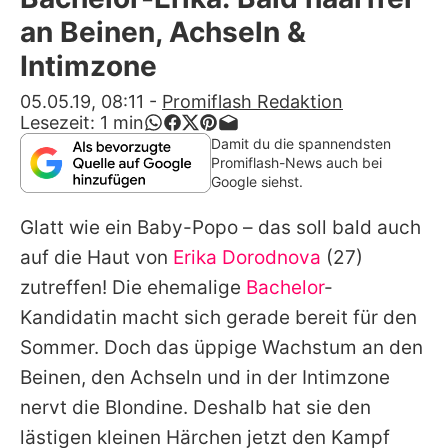
Alle Themen auf Promiflash
an Beinen, Achseln &
Jobs
Intimzone
App runterladen
05.05.19, 08:11
-
Promiflash Redaktion
Lesezeit:
1
min
Team
Damit du die spannendsten
Promiflash-News auch bei
Redaktionelle Richtlinien
Google siehst.
Glatt wie ein Baby-Popo – das soll bald auch
Impressum
auf die Haut von
Erika Dorodnova
(27)
Datenschutzerklärung
zutreffen! Die ehemalige
Bachelor
-
Nutzungsbedingungen
Kandidatin macht sich gerade bereit für den
Sommer. Doch das üppige Wachstum an den
Utiq verwalten
Beinen, den Achseln und in der Intimzone
nervt die Blondine. Deshalb hat sie den
lästigen kleinen Härchen jetzt den Kampf