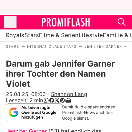
Royals
Stars
Filme & Serien
Lifestyle
Familie & 
STARS
INTERNATIONALE STARS
JENNIFER GARNER
Royals
Darum gab Jennifer Garner
Stars
ihrer Tochter den Namen
Filme & Serien
Violet
Lifestyle
25.08.25, 08:06
-
Shannon Lang
Lesezeit:
2
min
Familie & Liebe
Damit du die spannendsten
Promiflash-News auch bei
Promiflash Exklusiv
Google siehst.
Jennifer Garner
(53) hat endlich das