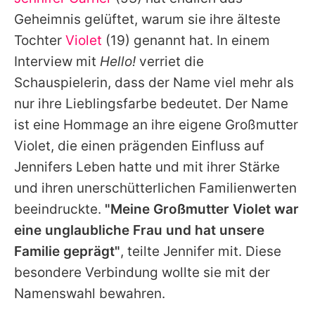
Alle Themen auf Promiflash
Geheimnis gelüftet, warum sie ihre älteste
Jobs
Tochter
Violet
(19) genannt hat. In einem
Interview mit
Hello!
verriet die
App runterladen
Schauspielerin, dass der Name viel mehr als
Team
nur ihre Lieblingsfarbe bedeutet. Der Name
ist eine Hommage an ihre eigene Großmutter
Redaktionelle Richtlinien
Violet
, die einen prägenden Einfluss auf
Impressum
Jennifers
Leben hatte und mit ihrer Stärke
und ihren unerschütterlichen Familienwerten
Datenschutzerklärung
beeindruckte.
"Meine Großmutter
Violet
war
Nutzungsbedingungen
eine unglaubliche Frau und hat unsere
Utiq verwalten
Familie geprägt"
, teilte
Jennifer
mit. Diese
besondere Verbindung wollte sie mit der
Namenswahl bewahren.