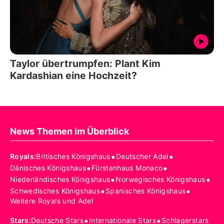
Taylor übertrumpfen: Plant Kim
Kardashian eine Hochzeit?
News Themen im Überblick
•
•
Royals
:
Britisches Königshaus
Deutscher Adel
•
•
Dänisches Königshaus
Fürstenhaus Monaco
•
•
Niederländisches Königshaus
Norwegisches Königshaus
•
•
Schwedisches Königshaus
Spanisches Königshaus
Weitere Royals und Adel
•
•
Stars
:
Deutsche Stars
Internationale Stars
Schlagerstars