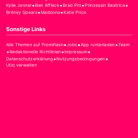
•
•
•
•
Kylie Jenner
Ben Affleck
Brad Pitt
Prinzessin Beatrice
•
•
Britney Spears
Madonna
Katie Price
Sonstige Links
•
•
•
Alle Themen auf Promiflash
Jobs
App runterladen
Team
•
•
•
Redaktionelle Richtlinien
Impressum
•
•
Datenschutzerklärung
Nutzungsbedingungen
Utiq verwalten