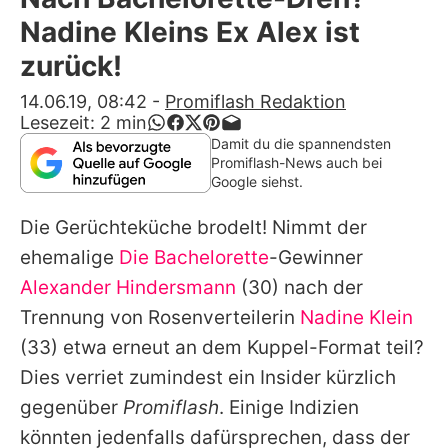
Alle Themen auf Promiflash
Nadine Kleins Ex Alex ist
Jobs
zurück!
App runterladen
14.06.19, 08:42
-
Promiflash Redaktion
Lesezeit:
2
min
Team
Damit du die spannendsten
Promiflash-News auch bei
Redaktionelle Richtlinien
Google siehst.
Die Gerüchteküche brodelt! Nimmt der
Impressum
ehemalige
Die Bachelorette
-Gewinner
Datenschutzerklärung
Alexander Hindersmann
(30) nach der
Nutzungsbedingungen
Trennung von Rosenverteilerin
Nadine Klein
(33) etwa erneut an dem Kuppel-Format teil?
Utiq verwalten
Dies verriet zumindest ein Insider kürzlich
gegenüber
Promiflash
. Einige Indizien
könnten jedenfalls dafürsprechen, dass der