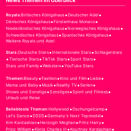
News Themen im Überblick
•
•
Royals
:
Britisches Königshaus
Deutscher Adel
•
•
Dänisches Königshaus
Fürstenhaus Monaco
•
•
Niederländisches Königshaus
Norwegisches Königshaus
•
•
Schwedisches Königshaus
Spanisches Königshaus
Weitere Royals und Adel
•
•
Stars
:
Deutsche Stars
Internationale Stars
Schlagerstars
•
•
•
•
Tierische Stars
TikTok Stars
Sport Stars
•
•
Stars und Family
Webstars
YouTube Stars
•
•
•
•
Themen
:
Beauty
Fashion
Kino und Film
Liebe
•
•
•
•
Mama und Baby
Musik
Reality TV
Serien
•
•
•
Shows und Sonstige
Sonstiges
Sport und Fitness
Urlaub und Reise
•
•
Beliebteste Themen
:
Hollywood
Dschungelcamp
•
•
•
Let's Dance
DSDS
Germany's Next Topmodel
•
•
•
Kim Kardashian
Herzogin Meghan
Prinz Harry
•
•
•
Prinz William
König Charles III
Kourtney Kardashian