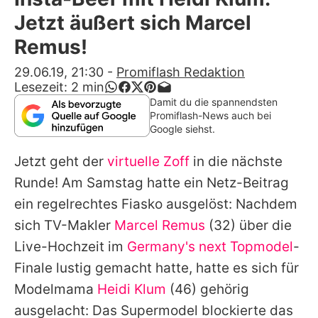
Alle Themen auf Promiflash
Jetzt äußert sich Marcel
Jobs
Remus!
App runterladen
29.06.19, 21:30
-
Promiflash Redaktion
Lesezeit:
2
min
Team
Damit du die spannendsten
Promiflash-News auch bei
Redaktionelle Richtlinien
Google siehst.
Jetzt geht der
virtuelle Zoff
in die nächste
Impressum
Runde! Am Samstag hatte ein Netz-Beitrag
Datenschutzerklärung
ein regelrechtes Fiasko ausgelöst: Nachdem
Nutzungsbedingungen
sich TV-Makler
Marcel Remus
(32) über die
Live-Hochzeit im
Germany's next Topmodel
-
Utiq verwalten
Finale lustig gemacht hatte, hatte es sich für
Modelmama
Heidi Klum
(46) gehörig
ausgelacht: Das Supermodel blockierte das