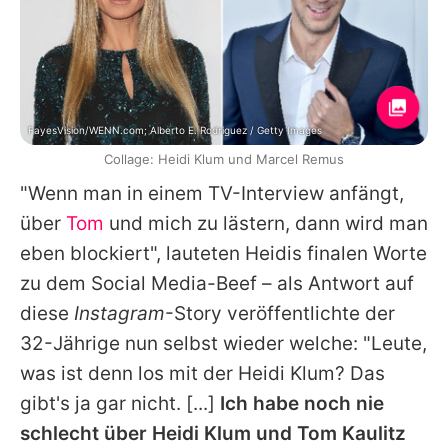
FayesVision/WENN.com; Alberto E. Rodriguez / Getty Images
Collage: Heidi Klum und Marcel Remus
"Wenn man in einem TV-Interview anfängt,
über
Tom
und mich zu lästern, dann wird man
eben blockiert", lauteten
Heidis
finalen Worte
zu dem Social Media-Beef – als Antwort auf
diese
Instagram
-Story veröffentlichte der
32-Jährige nun selbst wieder welche: "Leute,
was ist denn los mit der
Heidi Klum
? Das
gibt's ja gar nicht. [...]
Ich habe noch nie
schlecht über
Heidi Klum
und
Tom Kaulitz