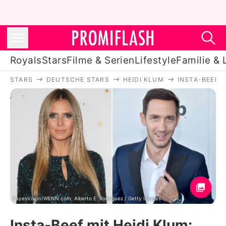
Royals
Stars
Filme & Serien
Lifestyle
Familie & 
STARS
DEUTSCHE STARS
HEIDI KLUM
INSTA-BEEF M
Royals
Stars
Filme & Serien
Lifestyle
Familie & Liebe
Promiflash Exklusiv
FayesVision/WENN.com; Alberto E. Rodriguez / Getty Images
Insta-Beef mit Heidi Klum: