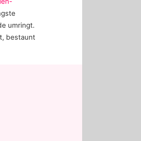
ien-
ngste
de umringt.
t, bestaunt