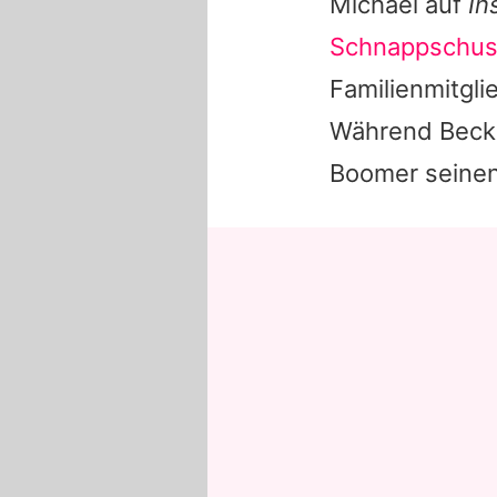
Michael
auf
In
Schnappschu
Familienmitgli
Während Becke
Boomer seinen