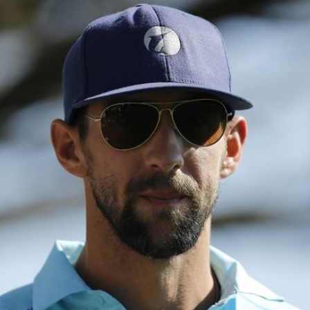
Filme & Serien
Lifestyle
Familie & Liebe
Promiflash Exklusiv
Alle Themen auf Promiflash
Jobs
App runterladen
Team
Redaktionelle Richtlinien
Impressum