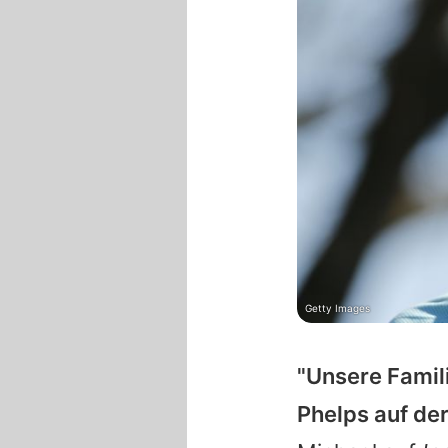
Getty Images
"Unsere Famili
Phelps auf de