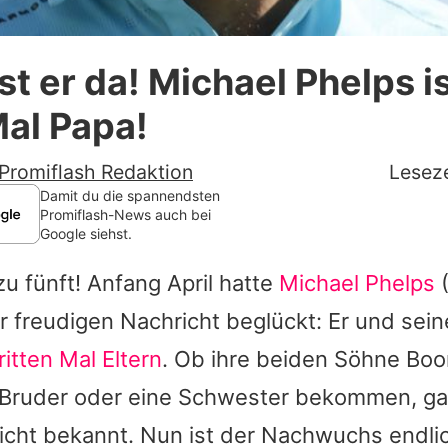
Datenschutzerklärung
ist er da! Michael Phelps 
Nutzungsbedingungen
Mal Papa!
Utiq verwalten
Promiflash Redaktion
Leseze
Damit du die spannendsten
Promiflash-News auch bei
Google siehst.
zu fünft! Anfang April hatte
Michael Phelps
(
r freudigen Nachricht beglückt: Er und sein
ritten Mal Eltern
. Ob ihre beiden Söhne
Boo
 Bruder oder eine Schwester bekommen, ga
icht bekannt. Nun ist der Nachwuchs endli