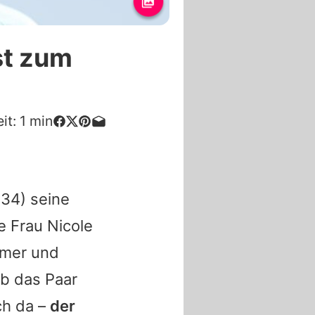
ist zum
it:
1
min
34) seine
e Frau Nicole
mer
und
b das Paar
ch da –
der