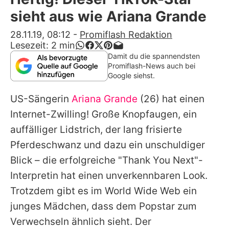
Alle Themen auf Promiflash
sieht aus wie Ariana Grande
Jobs
28.11.19, 08:12
-
Promiflash Redaktion
Lesezeit:
2
min
App runterladen
Damit du die spannendsten
Promiflash-News auch bei
Team
Google siehst.
Redaktionelle Richtlinien
US-Sängerin
Ariana Grande
(26) hat einen
Internet-Zwilling! Große Knopfaugen, ein
Impressum
auffälliger Lidstrich, der lang frisierte
Datenschutzerklärung
Pferdeschwanz und dazu ein unschuldiger
Blick – die erfolgreiche "Thank You Next"-
Nutzungsbedingungen
Interpretin hat einen unverkennbaren Look.
Utiq verwalten
Trotzdem gibt es im World Wide Web ein
junges Mädchen, dass dem Popstar zum
Verwechseln ähnlich sieht. Der