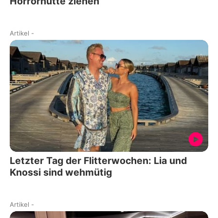
Horrorhütte ziehen
Artikel
-
Letzter Tag der Flitterwochen: Lia und
Knossi sind wehmütig
Artikel
-