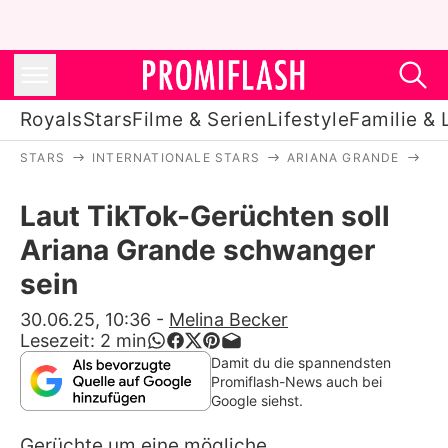
Royals
Stars
Filme & Serien
Lifestyle
Familie & 
STARS
INTERNATIONALE STARS
ARIANA GRANDE
LA
Royals
Laut TikTok-Gerüchten soll
Stars
Ariana Grande schwanger
Filme & Serien
sein
Lifestyle
30.06.25, 10:36
-
Melina Becker
Lesezeit:
2
min
Familie & Liebe
Damit du die spannendsten
Promiflash-News auch bei
Promiflash Exklusiv
Google siehst.
Gerüchte um eine mögliche