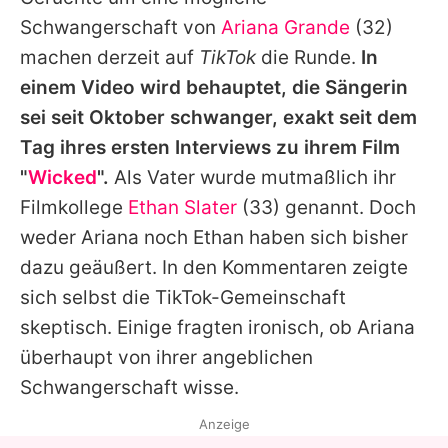
Alle Themen auf Promiflash
Schwangerschaft von
Ariana Grande
(32)
Jobs
machen derzeit auf
TikTok
die Runde.
In
einem Video wird behauptet, die Sängerin
App runterladen
sei seit Oktober schwanger, exakt seit dem
Team
Tag ihres ersten Interviews zu ihrem Film
"
Wicked
".
Als Vater wurde mutmaßlich ihr
Redaktionelle Richtlinien
Filmkollege
Ethan Slater
(33) genannt. Doch
Impressum
weder
Ariana
noch
Ethan
haben sich bisher
dazu geäußert. In den Kommentaren zeigte
Datenschutzerklärung
sich selbst die TikTok-Gemeinschaft
Nutzungsbedingungen
skeptisch. Einige fragten ironisch, ob
Ariana
Utiq verwalten
überhaupt von ihrer angeblichen
Schwangerschaft wisse.
Anzeige