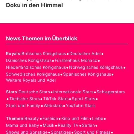
Doku in den Himmel
News Themen im Überblick
•
•
Royals
:
Britisches Königshaus
Deutscher Adel
•
•
Dänisches Königshaus
Fürstenhaus Monaco
•
•
Niederländisches Königshaus
Norwegisches Königshaus
•
•
Schwedisches Königshaus
Spanisches Königshaus
Weitere Royals und Adel
•
•
Stars
:
Deutsche Stars
Internationale Stars
Schlagerstars
•
•
•
•
Tierische Stars
TikTok Stars
Sport Stars
•
•
Stars und Family
Webstars
YouTube Stars
•
•
•
•
Themen
:
Beauty
Fashion
Kino und Film
Liebe
•
•
•
•
Mama und Baby
Musik
Reality TV
Serien
•
•
•
Shows und Sonstige
Sonstiges
Sport und Fitness