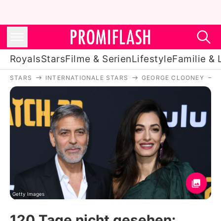
Royals
Stars
Filme & Serien
Lifestyle
Familie & 
STARS
INTERNATIONALE STARS
GEORGE CLOONEY
Royals
Stars
Filme & Serien
Lifestyle
Familie & Liebe
Promiflash Exklusiv
Getty Images
120 Tage nicht gesehen: