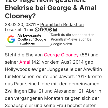
Alle Themen auf Promiflash
Ehekrise bei George & Amal
Jobs
Clooney?
App runterladen
28.02.20, 08:11
-
Promiflash Redaktion
Lesezeit:
1
min
Team
Damit du die spannendsten
Promiflash-News auch bei
Redaktionelle Richtlinien
Google siehst.
Steht die Ehe von
George Clooney
(58) und
Impressum
seiner
Amal
(42) vor dem Aus? 2014 gab
Datenschutzerklärung
Hollywoods ewiger Junggeselle der Anwältin
Nutzungsbedingungen
für Menschenrechte das Jawort. 2017 krönte
das Paar seine Liebe mit den gemeinsamen
Utiq verwalten
Zwillingen
Ella
(2) und
Alexander
(2). Aber in
den vergangenen Monaten zeigten sich der
Schauspieler und seine Frau höchst selten