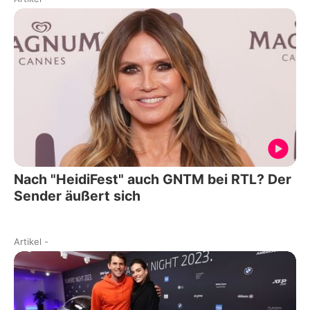
Nach "HeidiFest" auch GNTM bei RTL? Der
Sender äußert sich
Artikel
-