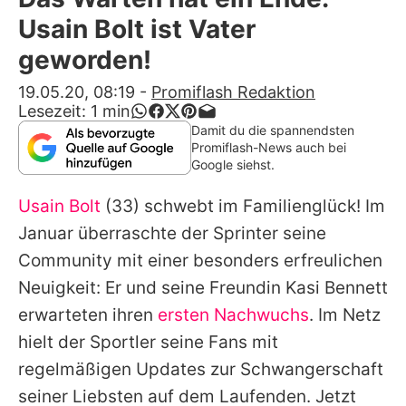
Alle Themen auf Promiflash
Usain Bolt ist Vater
Jobs
geworden!
App runterladen
19.05.20, 08:19
-
Promiflash Redaktion
Lesezeit:
1
min
Team
Damit du die spannendsten
Promiflash-News auch bei
Redaktionelle Richtlinien
Google siehst.
Usain Bolt
(33) schwebt im Familienglück! Im
Impressum
Januar überraschte der Sprinter seine
Datenschutzerklärung
Community mit einer besonders erfreulichen
Nutzungsbedingungen
Neuigkeit: Er und seine Freundin Kasi Bennett
erwarteten ihren
ersten Nachwuchs
. Im Netz
Utiq verwalten
hielt der Sportler seine Fans mit
regelmäßigen Updates zur Schwangerschaft
seiner Liebsten auf dem Laufenden. Jetzt