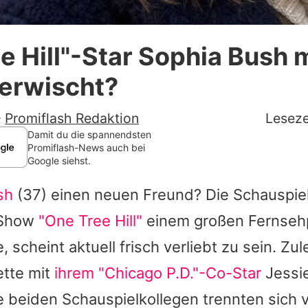
Datenschutzerklärung
e Hill"-Star Sophia Bush 
Nutzungsbedingungen
erwischt?
Utiq verwalten
-
Promiflash Redaktion
Leseze
Damit du die spannendsten
Promiflash-News auch bei
Google siehst.
sh
(37) einen neuen Freund? Die Schauspiel
-Show
"One Tree Hill"
einem großen Fernseh
scheint aktuell frisch verliebt zu sein. Zul
tte mit
ihrem "Chicago P.D."-Co-Star
Jessie
 beiden Schauspielkollegen trennten sich v