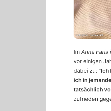
Instagram / sophiabush
Im
Anna Faris 
vor einigen J
dabei zu:
"Ich
ich in jemand
tatsächlich vor
zufrieden geg