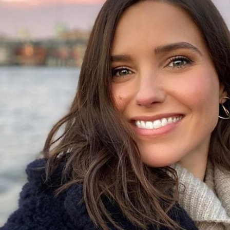
Filme & Serien
Lifestyle
Familie & Liebe
Promiflash Exklusiv
Alle Themen auf Promiflash
Jobs
App runterladen
Team
Redaktionelle Richtlinien
Impressum