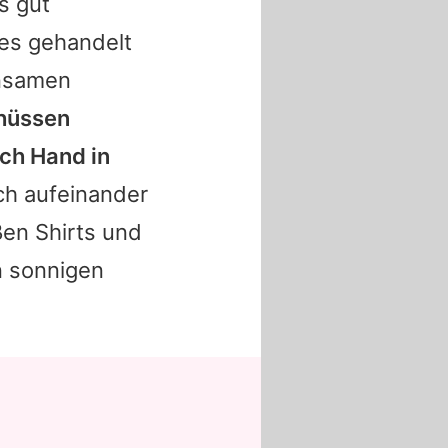
s
gut
es gehandelt
insamen
hüssen
uch Hand in
ich aufeinander
ßen Shirts und
n sonnigen