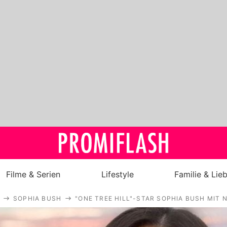
Filme & Serien
Lifestyle
Familie & Lie
SOPHIA BUSH
"ONE TREE HILL"-STAR SOPHIA BUSH MIT
Royals
Stars