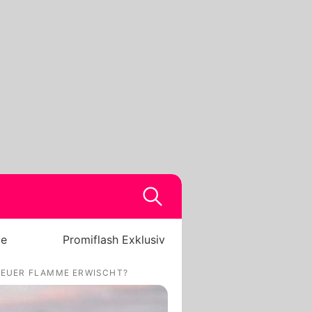
be
Promiflash Exklusiv
 NEUER FLAMME ERWISCHT?