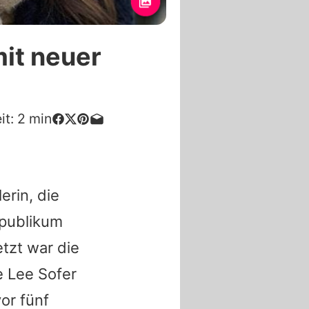
mit neuer
it:
2
min
erin, die
publikum
etzt war die
 Lee Sofer
or fünf