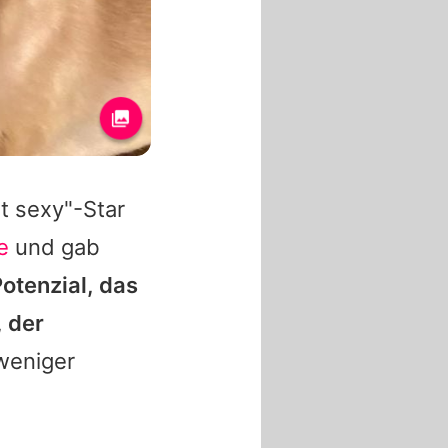
t sexy"-Star
e
und gab
otenzial, das
 der
 weniger