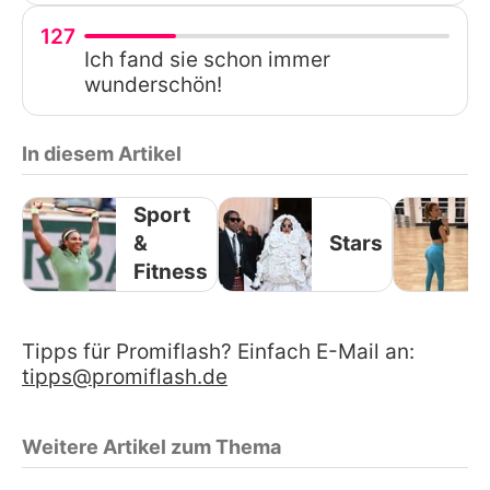
127
Ich fand sie schon immer
wunderschön!
In diesem Artikel
Sport
&
Stars
Fitness
Tipps für Promiflash? Einfach E-Mail an:
tipps@promiflash.de
Weitere Artikel zum Thema