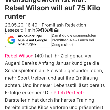
Alle Themen auf Promiflash
Rebel Wilson will auf 75 Kilo
Jobs
runter
App runterladen
26.05.20, 16:49
-
Promiflash Redaktion
Lesezeit:
1
min
Team
Damit du die spannendsten
Promiflash-News auch bei
Redaktionelle Richtlinien
Google siehst.
Rebel Wilson
(40) hat ihr Ziel genau vor
Impressum
Augen! Bereits Anfang Januar kündigte die
Datenschutzerklärung
Schauspielerin an: Sie wolle gesünder leben,
Nutzungsbedingungen
mehr Sport treiben und auf ihre Ernährung
achten. Und ihr neuer Lebensstil lässt bereits
Utiq verwalten
Erfolge erkennen! Die
Pitch Perfect
-
Darstellerin hat durch ihr hartes Training
bereits etliche Kilos verloren und präsentiert