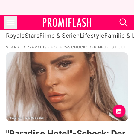
Royals
Stars
Filme & Serien
Lifestyle
Familie & 
STARS
"PARADISE HOTEL"-SCHOCK: DER NEUE IST JULIAS
Royals
Stars
Filme & Serien
Lifestyle
Familie & Liebe
Promiflash Exklusiv
Instagram / juliajessicakar
"Paradise Hotel"-Schock: Der