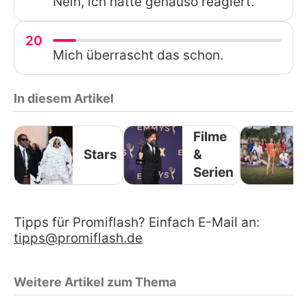
Nein, ich hätte genauso reagiert.
20
Mich überrascht das schon.
In diesem Artikel
Filme
Stars
&
Serien
Tipps für Promiflash? Einfach E-Mail an:
tipps@promiflash.de
Weitere Artikel zum Thema