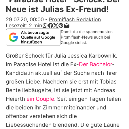
Alle Themen auf Promiflash
Neue ist Julias Ex-Freund!
Jobs
29.07.20, 00:00
-
Promiflash Redaktion
Lesezeit:
2
min
App runterladen
Damit du die spannendsten
Promiflash-News auch bei
Team
Google siehst.
Redaktionelle Richtlinien
Großer Schock für
Julia Jessica Karbownik
.
Im
Paradise Hotel
ist die Ex-
Der Bachelor
-
Impressum
Kandidatin aktuell auf der Suche nach ihrer
Datenschutzerklärung
großen Liebe. Nachdem sie erst mit
Tobias
Bente
liebäugelte, ist sie jetzt mit
Andreas
Nutzungsbedingungen
Heierth
ein Couple
. Seit einigen Tagen teilen
Utiq verwalten
die beiden ihr Zimmer miteinander und
offenbar verstehen sich die
Liebessuchenden blendend. Die gute Laune