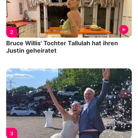
2
Bruce Willis' Tochter Tallulah hat ihren
Justin geheiratet
3