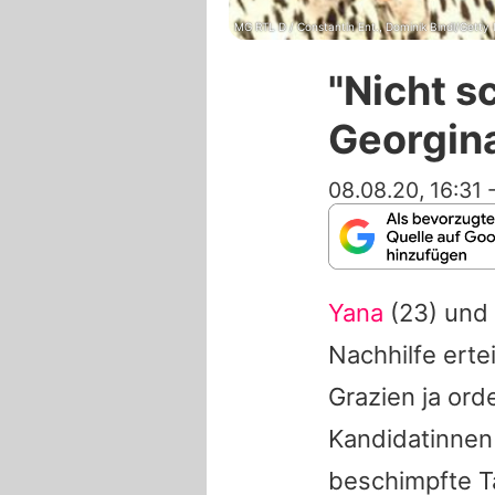
MG RTL D / Constantin Ent., Dominik Bindl/Getty
"Nicht s
Georgin
08.08.20, 16:31
Yana
(23) und
Nachhilfe erte
Grazien ja ord
Kandidatinnen
beschimpfte
T