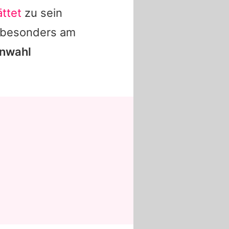
ttet
zu sein
z besonders am
enwahl