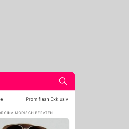
be
Promiflash Exklusiv
EORGINA MODISCH BERATEN