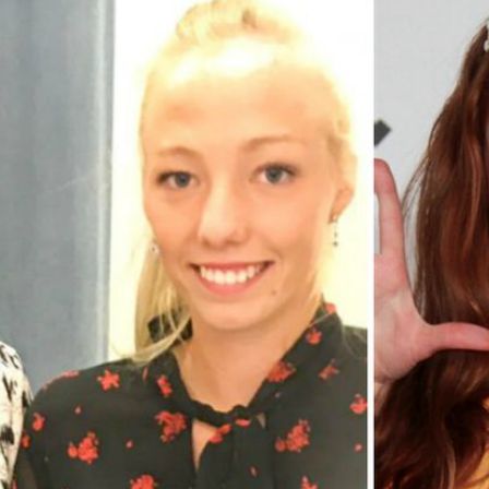
Filme & Serien
Lifestyle
Familie & Liebe
Promiflash Exklusiv
Alle Themen auf Promiflash
Jobs
App runterladen
Team
Redaktionelle Richtlinien
Impressum