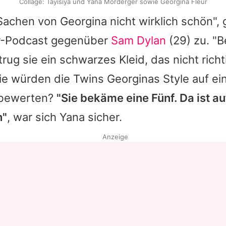
Collage: Tayisiya und Yana Morderger sowie Georgina Fleur
e Sachen von
Georgina
nicht wirklich schön",
-Podcast gegenüber
Sam Dylan
(29) zu. "B
rug sie ein schwarzes Kleid, das nicht richt
Wie würden die Twins
Georginas
Style auf ei
 bewerten?
"Sie bekäme eine Fünf. Da ist au
n"
, war sich
Yana
sicher.
Anzeige