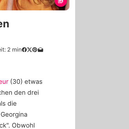
en
it:
2
min
eur
(30) etwas
chen den drei
als die
 Georgina
ück". Obwohl