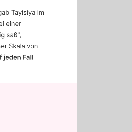
 gab
Tayisiya
im
ei einer
ig saß",
ner Skala von
f jeden Fall