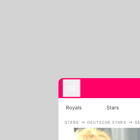
Royals
Stars
STARS
DEUTSCHE STARS
GE