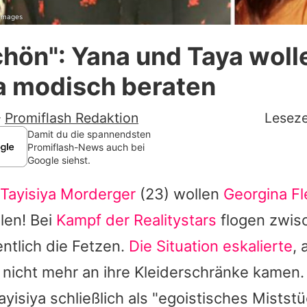
 Images
Datenschutzerklärung
chön": Yana und Taya woll
Nutzungsbedingungen
a modisch beraten
Utiq verwalten
-
Promiflash Redaktion
Leseze
Damit du die spannendsten
Promiflash-News auch bei
Google siehst.
Tayisiya Morderger
(23) wollen
Georgina Fl
ilen! Bei
Kampf der Realitystars
flogen zwis
entlich die Fetzen.
Die Situation eskalierte
, 
 nicht mehr an ihre Kleiderschränke kamen.
ayisiya
schließlich als "egoistisches Mistst