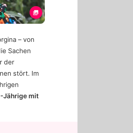
rgina
– von
die Sachen
r der
nen stört. Im
hrigen
0-Jährige mit