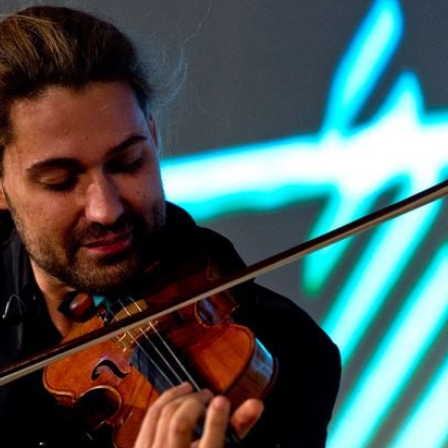
Filme & Serien
Lifestyle
Familie & Liebe
Promiflash Exklusiv
Alle Themen auf Promiflash
Jobs
App runterladen
Team
Redaktionelle Richtlinien
Impressum