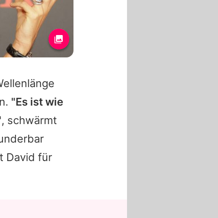
Wellenlänge
n.
"Es ist wie
"
, schwärmt
wunderbar
lt
David
für