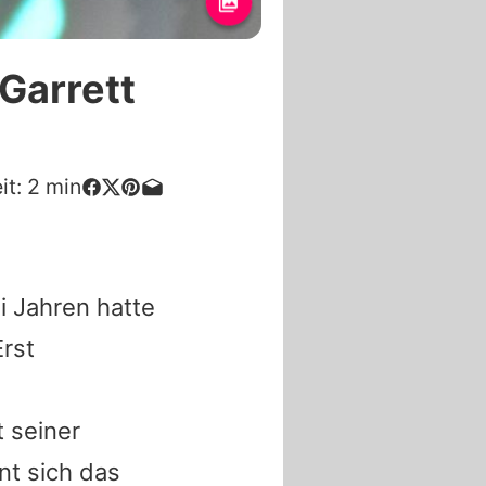
 Garrett
it:
2
min
i Jahren hatte
Erst
 seiner
nt sich das