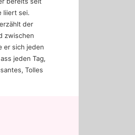
r bereits seit
iiert sei.
 erzählt der
nd zwischen
 er sich jeden
dass jeden Tag,
santes, Tolles