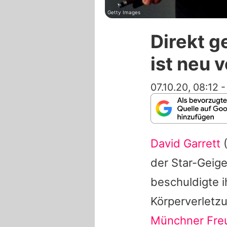
Getty Images
Direkt g
ist neu v
07.10.20, 08:12
David Garrett
(
der Star-Geige
beschuldigte i
Körperverletz
Münchner Freu