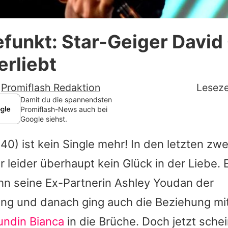
Datenschutzerklärung
efunkt: Star-Geiger David
Nutzungsbedingungen
erliebt
Utiq verwalten
-
Promiflash Redaktion
Leseze
Damit du die spannendsten
Promiflash-News auch bei
Google siehst.
40) ist kein Single mehr! In den letzten zwe
r leider überhaupt kein Glück in der Liebe. 
hn seine Ex-Partnerin
Ashley Youdan
der
ung und danach ging auch die Beziehung mit
ndin Bianca
in die Brüche. Doch jetzt schei