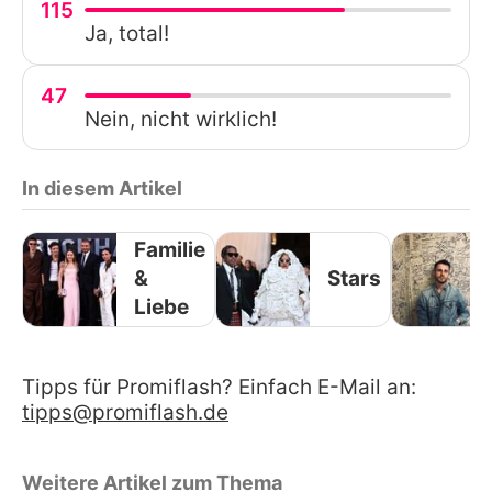
115
Ja, total!
47
Nein, nicht wirklich!
In diesem Artikel
Familie
&
Stars
Liebe
Tipps für Promiflash? Einfach E-Mail an:
tipps@promiflash.de
Weitere Artikel zum Thema