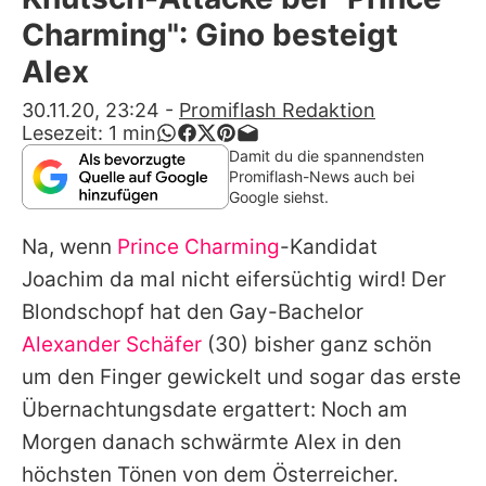
Alle Themen auf Promiflash
Charming": Gino besteigt
Jobs
Alex
App runterladen
30.11.20, 23:24
-
Promiflash Redaktion
Lesezeit:
1
min
Team
Damit du die spannendsten
Promiflash-News auch bei
Redaktionelle Richtlinien
Google siehst.
Na, wenn
Prince Charming
-Kandidat
Impressum
Joachim
da mal nicht eifersüchtig wird! Der
Datenschutzerklärung
Blondschopf hat den Gay-Bachelor
Nutzungsbedingungen
Alexander Schäfer
(30) bisher ganz schön
um den Finger gewickelt und sogar
das erste
Utiq verwalten
Übernachtungsdate
ergattert: Noch am
Morgen danach schwärmte Alex in den
höchsten Tönen von dem Österreicher.