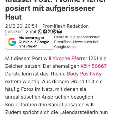
Alle Themen auf Promiflash
posiert mit aufgerissener
Jobs
Haut
App runterladen
21.12.20, 20:54
-
Promiflash Redaktion
Lesezeit:
2
min
Team
Damit du die spannendsten
Promiflash-News auch bei
Redaktionelle Richtlinien
Google siehst.
Mit diesem Post will
Yvonne Pferrer
(26) ein
Impressum
Zeichen setzen! Der ehemaligen
Köln 50667
-
Datenschutzerklärung
Darstellerin ist das Thema
Body Positivity
Nutzungsbedingungen
extrem wichtig. Aus diesem Grund teilt sie
häufig Fotos im Netz, mit denen sie
Utiq verwalten
unrealistischen Ansprüchen bezüglich
Körperformen den Kampf ansagen will.
Zudem spricht sich die Laiendarstellerin nun