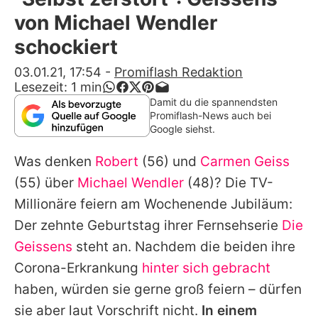
Alle Themen auf Promiflash
von Michael Wendler
Jobs
schockiert
App runterladen
03.01.21, 17:54
-
Promiflash Redaktion
Lesezeit:
1
min
Team
Damit du die spannendsten
Promiflash-News auch bei
Redaktionelle Richtlinien
Google siehst.
Was denken
Robert
(56) und
Carmen Geiss
Impressum
(55) über
Michael Wendler
(48)? Die TV-
Datenschutzerklärung
Millionäre feiern am Wochenende Jubiläum:
Nutzungsbedingungen
Der zehnte Geburtstag ihrer Fernsehserie
Die
Geissens
steht an. Nachdem die beiden ihre
Utiq verwalten
Corona-Erkrankung
hinter sich gebracht
haben, würden sie gerne groß feiern – dürfen
sie aber laut Vorschrift nicht.
In einem