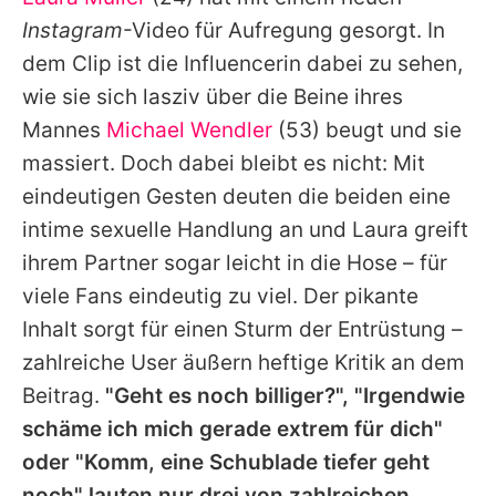
Alle Themen auf Promiflash
Instagram
-Video für Aufregung gesorgt. In
Jobs
dem Clip ist die Influencerin dabei zu sehen,
wie sie sich lasziv über die Beine ihres
App runterladen
Mannes
Michael Wendler
(53) beugt und sie
Team
massiert. Doch dabei bleibt es nicht: Mit
eindeutigen Gesten deuten die beiden eine
Redaktionelle Richtlinien
intime sexuelle Handlung an und Laura greift
Impressum
ihrem Partner sogar leicht in die Hose – für
viele Fans eindeutig zu viel. Der pikante
Datenschutzerklärung
Inhalt sorgt für einen Sturm der Entrüstung –
Nutzungsbedingungen
zahlreiche User äußern heftige Kritik an dem
Utiq verwalten
Beitrag.
"Geht es noch billiger?", "Irgendwie
schäme ich mich gerade extrem für dich"
oder "Komm, eine Schublade tiefer geht
noch" lauten nur drei von zahlreichen