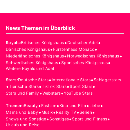
News Themen im Überblick
•
•
Royals
:
Britisches Königshaus
Deutscher Adel
•
•
Dänisches Königshaus
Fürstenhaus Monaco
•
•
Niederländisches Königshaus
Norwegisches Königshaus
•
•
Schwedisches Königshaus
Spanisches Königshaus
Weitere Royals und Adel
•
•
Stars
:
Deutsche Stars
Internationale Stars
Schlagerstars
•
•
•
•
Tierische Stars
TikTok Stars
Sport Stars
•
•
Stars und Family
Webstars
YouTube Stars
•
•
•
•
Themen
:
Beauty
Fashion
Kino und Film
Liebe
•
•
•
•
Mama und Baby
Musik
Reality TV
Serien
•
•
•
Shows und Sonstige
Sonstiges
Sport und Fitness
Urlaub und Reise