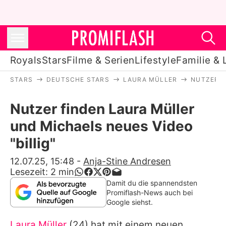
Royals
Stars
Filme & Serien
Lifestyle
Familie & 
STARS
DEUTSCHE STARS
LAURA MÜLLER
NUTZER F
Royals
Nutzer finden Laura Müller
Stars
und Michaels neues Video
Filme & Serien
"billig"
Lifestyle
12.07.25, 15:48
-
Anja-Stine Andresen
Lesezeit:
2
min
Familie & Liebe
Damit du die spannendsten
Promiflash-News auch bei
Promiflash Exklusiv
Google siehst.
Laura Müller
(24) hat mit einem neuen