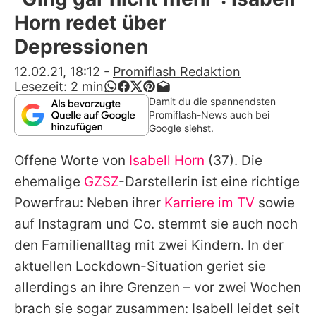
Alle Themen auf Promiflash
Horn redet über
Jobs
Depressionen
App runterladen
12.02.21, 18:12
-
Promiflash Redaktion
Lesezeit:
2
min
Team
Damit du die spannendsten
Promiflash-News auch bei
Redaktionelle Richtlinien
Google siehst.
Offene Worte von
Isabell Horn
(37). Die
Impressum
ehemalige
GZSZ
-Darstellerin ist eine richtige
Datenschutzerklärung
Powerfrau: Neben ihrer
Karriere im TV
sowie
Nutzungsbedingungen
auf Instagram und Co. stemmt sie auch noch
den Familienalltag mit zwei Kindern. In der
Utiq verwalten
aktuellen Lockdown-Situation geriet sie
allerdings an ihre Grenzen – vor zwei Wochen
brach sie sogar zusammen:
Isabell
leidet seit