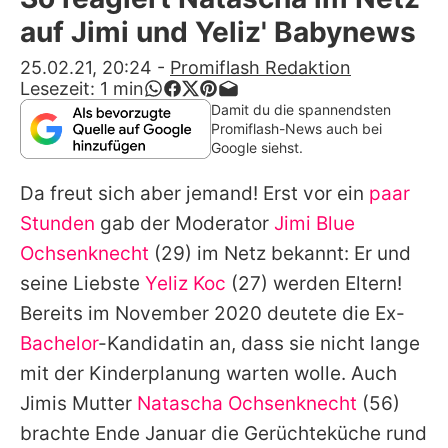
Alle Themen auf Promiflash
auf Jimi und Yeliz' Babynews
Jobs
25.02.21, 20:24
-
Promiflash Redaktion
Lesezeit:
1
min
App runterladen
Damit du die spannendsten
Promiflash-News auch bei
Team
Google siehst.
Redaktionelle Richtlinien
Da freut sich aber jemand! Erst vor ein
paar
Stunden
gab der Moderator
Jimi Blue
Impressum
Ochsenknecht
(29) im Netz bekannt: Er und
Datenschutzerklärung
seine Liebste
Yeliz Koc
(27) werden Eltern!
Bereits im November 2020 deutete die Ex-
Nutzungsbedingungen
Bachelor
-Kandidatin an, dass sie nicht lange
Utiq verwalten
mit der Kinderplanung warten wolle. Auch
Jimis
Mutter
Natascha Ochsenknecht
(56)
brachte Ende Januar die Gerüchteküche rund