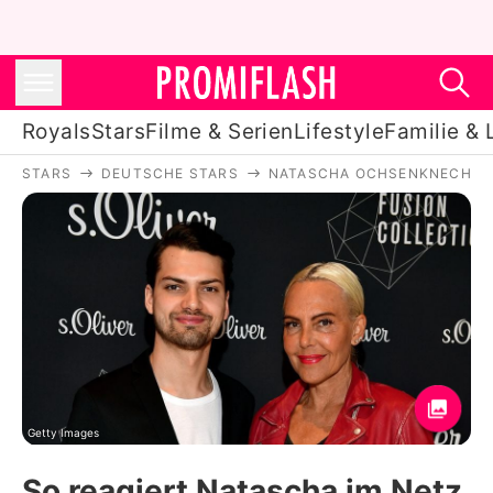
Royals
Stars
Filme & Serien
Lifestyle
Familie & 
STARS
DEUTSCHE STARS
NATASCHA OCHSENKNECHT
Royals
Stars
Filme & Serien
Lifestyle
Familie & Liebe
Promiflash Exklusiv
Getty Images
So reagiert Natascha im Netz