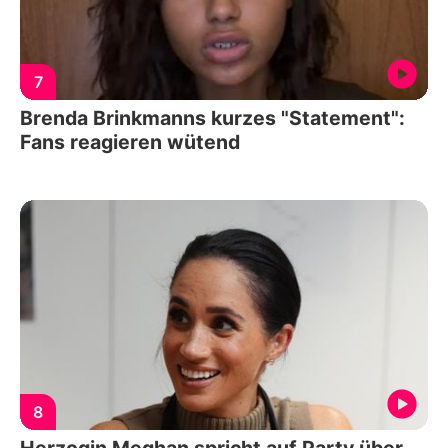
7
Brenda Brinkmanns kurzes "Statement":
Fans reagieren wütend
8
Herzogin Meghan spricht auf Party über