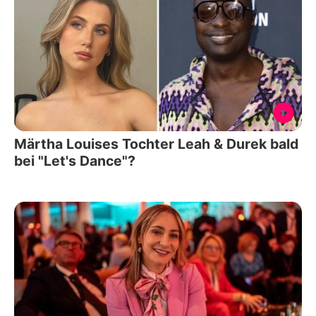
Märtha Louises Tochter Leah & Durek bald
bei "Let's Dance"?