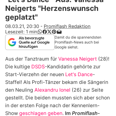
Alle Themen auf Promiflash
Neigerts "Herzenswunsch
Jobs
geplatzt"
App runterladen
08.03.21, 20:30
-
Promiflash Redaktion
Lesezeit:
1
min
Team
Damit du die spannendsten
Promiflash-News auch bei
Redaktionelle Richtlinien
Google siehst.
Aus der Tanztraum für
Vanessa Neigert
(28)!
Impressum
Die kultige
DSDS
-Kandidatin gehörte zur
Datenschutzerklärung
Start-Vierzehn der neuen
Let's Dance
-
Nutzungsbedingungen
Staffel! Als Profi-Tänzer bekam die Sängerin
den Neuling
Alexandru Ionel
(26) zur Seite
Utiq verwalten
gestellt. Die beiden mussten sich aber schon
in der ersten Folge nach der Kennenlern-
Show
geschlagen geben
.
Im
Promiflash
-