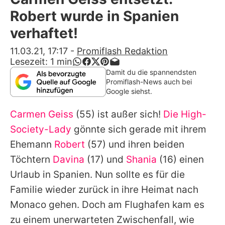
Alle Themen auf Promiflash
Robert wurde in Spanien
Jobs
verhaftet!
App runterladen
11.03.21, 17:17
-
Promiflash Redaktion
Lesezeit:
1
min
Team
Damit du die spannendsten
Promiflash-News auch bei
Redaktionelle Richtlinien
Google siehst.
Carmen Geiss
(55) ist außer sich!
Die High-
Impressum
Society-Lady
gönnte sich gerade mit ihrem
Datenschutzerklärung
Ehemann
Robert
(57) und ihren beiden
Nutzungsbedingungen
Töchtern
Davina
(17) und
Shania
(16) einen
Urlaub in Spanien. Nun sollte es für die
Utiq verwalten
Familie wieder zurück in ihre Heimat nach
Monaco gehen. Doch am Flughafen kam es
zu einem unerwarteten Zwischenfall, wie