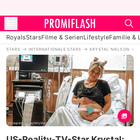
Royals
Stars
Filme & Serien
Lifestyle
Familie & 
STARS
INTERNATIONALE STARS
KRYSTAL NIELSON
Royals
Stars
Filme & Serien
Lifestyle
Familie & Liebe
Promiflash Exklusiv
Instagram / coachkrystal_
US-Reality-TV-Star Krystal: