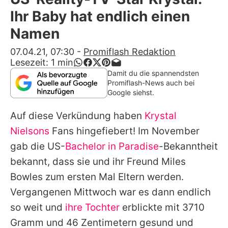
Alle Themen auf Promiflash
Ihr Baby hat endlich einen
Jobs
Namen
App runterladen
07.04.21, 07:30
-
Promiflash Redaktion
Lesezeit:
1
min
Team
Damit du die spannendsten
Promiflash-News auch bei
Redaktionelle Richtlinien
Google siehst.
Auf diese Verkündung haben
Krystal
Impressum
Nielsons
Fans hingefiebert! Im November
Datenschutzerklärung
gab die US-
Bachelor in Paradise
-Bekanntheit
Nutzungsbedingungen
bekannt, dass sie und ihr Freund Miles
Bowles zum ersten Mal Eltern werden.
Utiq verwalten
Vergangenen Mittwoch war es dann endlich
so weit und
ihre Tochter
erblickte mit 3710
Gramm und 46 Zentimetern gesund und