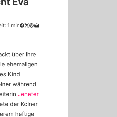
cht Eva
it:
1
min
ckt über ihre
die ehemaligen
es Kind
Kölner während
eiterin
Jenefer
ete der Kölner
erem heftige