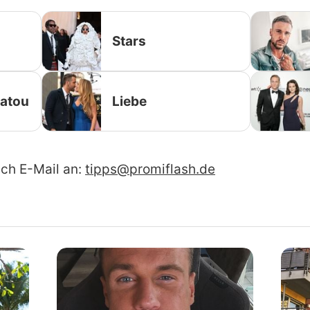
Stars
tatou
Liebe
ach E-Mail an:
tipps@promiflash.de