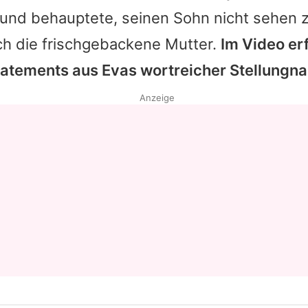
 und behauptete, seinen Sohn nicht sehen 
Datenschutzerklärung
ch die frischgebackene Mutter.
Im Video erf
Nutzungsbedingungen
tatements aus Evas wortreicher Stellungn
Utiq verwalten
Anzeige