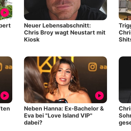
pert
Neuer Lebensabschnitt:
Tri
Chris Broy wagt Neustart mit
Chri
Kiosk
Shit
ften
Neben Hanna: Ex-Bachelor &
Chri
Eva bei "Love Island VIP"
Sohn
dabei?
ges