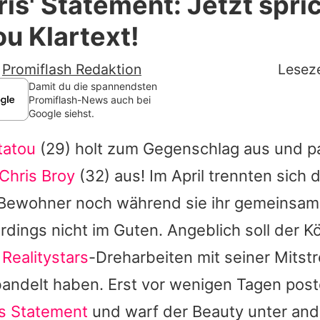
is' Statement: Jetzt spri
Filme & Serien
u Klartext!
Lifestyle
-
Promiflash Redaktion
Leseze
Familie & Liebe
Damit du die spannendsten
Promiflash-News auch bei
Google siehst.
Promiflash Exklusiv
tatou
(29) holt zum Gegenschlag aus und pa
Alle Themen auf Promiflash
Chris Broy
(32) aus! Im April trennten sich 
Jobs
Bewohner noch während sie ihr gemeinsam
App runterladen
erdings nicht im Guten. Angeblich soll der 
Team
Realitystars
-Dreharbeiten mit seiner Mitstr
andelt haben. Erst vor wenigen Tagen post
Redaktionelle Richtlinien
es Statement
und warf der Beauty unter and
Impressum