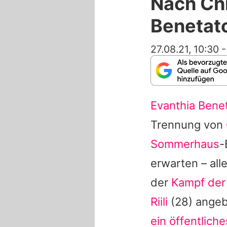
Nach Chr
Benetato
27.08.21, 10:30
Evanthia Bene
Trennung von
Sommerhaus
-
erwarten – all
der
Kampf der 
Riili
(28) angeb
ein öffentlich