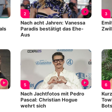
2
3
Nach acht Jahren: Vanessa
Emil
als
Paradis bestätigt das Ehe-
Zwil
Aus
5
6
Nach Jachtfotos mit Pedro
Kurz
Pascal: Christian Hogue
Towl
wehrt sich
Bots