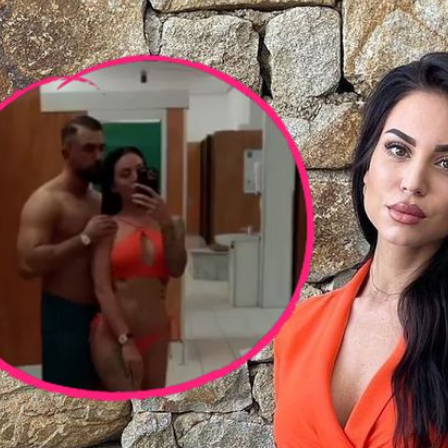
Filme & Serien
Lifestyle
Familie & Liebe
Promiflash Exklusiv
Alle Themen auf Promiflash
Jobs
App runterladen
Team
Redaktionelle Richtlinien
Impressum