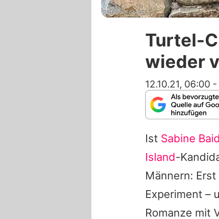
Instagram / biena_x
Turtel-C
wieder 
12.10.21, 06:00
Ist
Sabine Baid
Island
-Kandida
Männern: Erst
Experiment – 
Romanze mit 