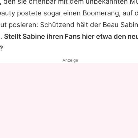
, den sie offenbar mit dem unbekannten 
eauty postete sogar einen Boomerang, auf 
aut posieren: Schützend hält der Beau
Sabi
n.
Stellt
Sabine
ihren Fans hier etwa den n
?
Anzeige