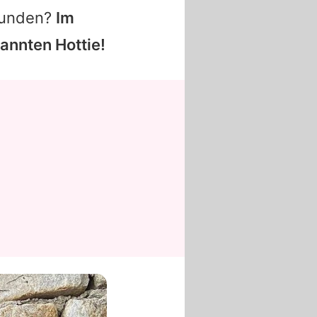
efunden?
Im
annten Hottie!