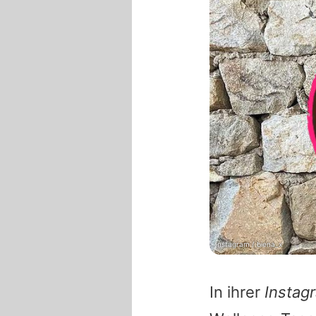
Instagram / biena_x
In ihrer
Instag