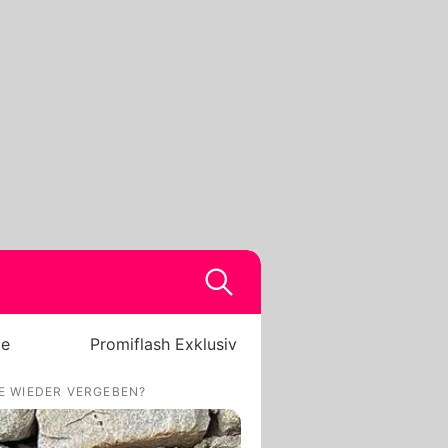
be
Promiflash Exklusiv
NE WIEDER VERGEBEN?