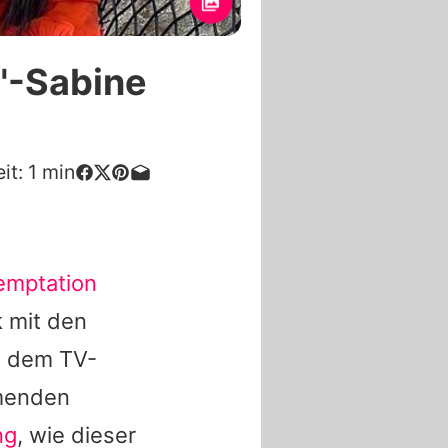
d"-Sabine
it:
1
min
emptation
k mit den
 dem TV-
imenden
ng
, wie dieser