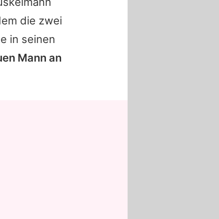
Muskelmann
dem die zwei
ne
in seinen
euen Mann an