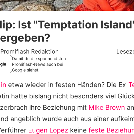
Datenschutzerklärung
lip: Ist "Temptation Islan
Nutzungsbedingungen
vergeben?
Utiq verwalten
-
Promiflash Redaktion
Leseze
Damit du die spannendsten
Promiflash-News auch bei
Google siehst.
in
etwa wieder in festen Händen? Die Ex-
T
tin hatte bislang nicht besonders viel Glüc
 zerbrach ihre Beziehung mit
Mike Brown
an
und angeblich wurde auch aus einer aufke
Verführer
Eugen Lopez
keine
feste Beziehu