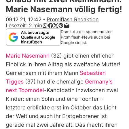
Alle Themen auf Promiflash
Marie Nasemann völlig fertig!
Jobs
09.12.21, 12:42
-
Promiflash Redaktion
Lesezeit:
2
min
App runterladen
Damit du die spannendsten
Promiflash-News auch bei
Team
Google siehst.
Redaktionelle Richtlinien
Marie Nasemann
(32) gibt einen ehrlichen
Einblick in ihren Alltag als zweifache Mutter!
Impressum
Gemeinsam mit ihrem Mann
Sebastian
Datenschutzerklärung
Tigges
(37) hat die ehemalige
Germany's
next Topmodel
-Kandidatin inzwischen zwei
Nutzungsbedingungen
Kinder: einen Sohn und eine Tochter –
Utiq verwalten
letztere erblickte erst im Oktober das Licht
der Welt und auch ihr Erstgeborener ist
gerade mal zwei Jahre alt. Das macht ihren