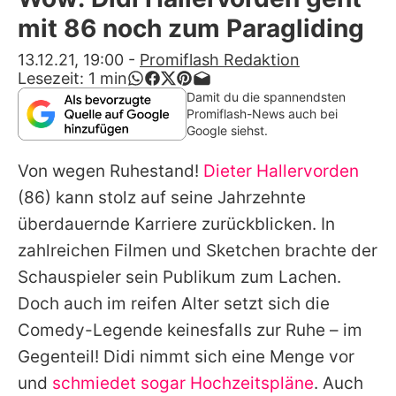
Alle Themen auf Promiflash
mit 86 noch zum Paragliding
Jobs
13.12.21, 19:00
-
Promiflash Redaktion
Lesezeit:
1
min
App runterladen
Damit du die spannendsten
Promiflash-News auch bei
Team
Google siehst.
Redaktionelle Richtlinien
Von wegen Ruhestand!
Dieter Hallervorden
(86) kann stolz auf seine Jahrzehnte
Impressum
überdauernde Karriere zurückblicken. In
Datenschutzerklärung
zahlreichen Filmen und Sketchen brachte der
Schauspieler sein Publikum zum Lachen.
Nutzungsbedingungen
Doch auch im reifen Alter setzt sich die
Utiq verwalten
Comedy-Legende keinesfalls zur Ruhe – im
Gegenteil! Didi nimmt sich eine Menge vor
und
schmiedet sogar Hochzeitspläne
. Auch