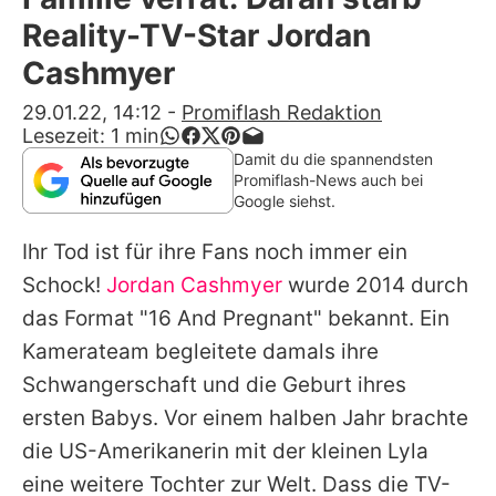
Alle Themen auf Promiflash
Reality-TV-Star Jordan
Jobs
Cashmyer
App runterladen
29.01.22, 14:12
-
Promiflash Redaktion
Lesezeit:
1
min
Team
Damit du die spannendsten
Promiflash-News auch bei
Redaktionelle Richtlinien
Google siehst.
Ihr Tod ist für ihre Fans noch immer ein
Impressum
Schock!
Jordan Cashmyer
wurde 2014 durch
Datenschutzerklärung
das Format "
16 And Pregnant
" bekannt. Ein
Nutzungsbedingungen
Kamerateam begleitete damals ihre
Schwangerschaft und die Geburt ihres
Utiq verwalten
ersten Babys. Vor einem halben Jahr brachte
die US-Amerikanerin mit der kleinen Lyla
eine weitere Tochter zur Welt. Dass die TV-