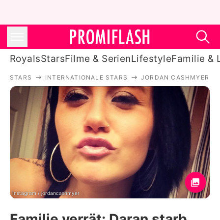
Royals
Stars
Filme & Serien
Lifestyle
Familie & 
STARS
INTERNATIONALE STARS
JORDAN CASHMYER
Royals
Stars
Filme & Serien
Lifestyle
Familie & Liebe
Promiflash Exklusiv
Instagram / jordancashmyer
Familie verrät: Daran starb