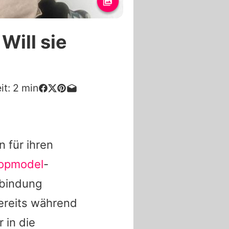
Will sie
it:
2
min
 für ihren
Topmodel
-
tbindung
bereits während
 in die