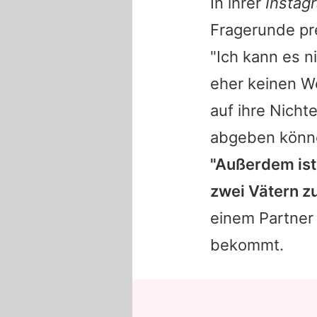
In ihrer
Instag
Fragerunde pr
"Ich kann es n
eher keinen We
auf ihre Nicht
abgeben könne
"Außerdem ist 
zwei Vätern zu
einem Partner 
bekommt.