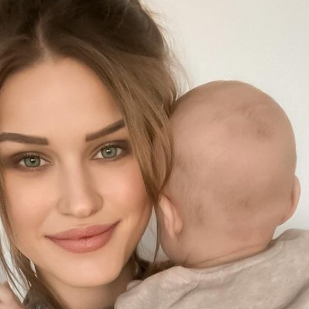
Filme & Serien
Lifestyle
Familie & Liebe
Promiflash Exklusiv
Alle Themen auf Promiflash
Jobs
App runterladen
Team
Redaktionelle Richtlinien
Impressum