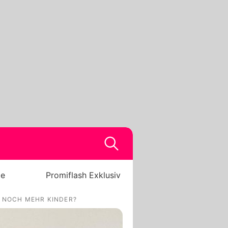
be
Promiflash Exklusiv
E NOCH MEHR KINDER?