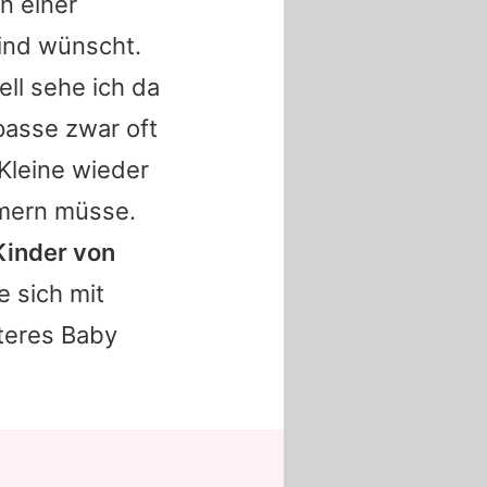
n einer
ind wünscht.
ell sehe ich da
 passe zwar oft
 Kleine wieder
mern müsse.
Kinder von
e sich mit
iteres Baby