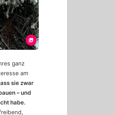
hres ganz
teresse am
dass sie zwar
bauen – und
cht habe.
freibend,