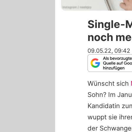
Instagram / neelejay
Single-M
noch me
09.05.22, 09:42
Wünscht sich
Sohn? Im Janu
Kandidatin zu
wuppt sie ihre
der Schwanger