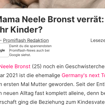
Datenschutzerklärung
ama Neele Bronst verrät: 
Nutzungsbedingungen
hr Kinder?
Utiq verwalten
-
Promiflash Redaktion
Leseze
Damit du die spannendsten
Promiflash-News auch bei
Google siehst.
Neele Bronst
(25) noch ein Geschwisterchen
ar 2021 ist die ehemalige
Germany's next 
m ersten Mal Mutter geworden. Seit der En
n neuen Alltag fast komplett alleine, denn 
schaft ging die Beziehung zum Kindesvater