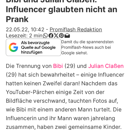
Alle Themen auf Promiflash
Influencer glaubten nicht an
Jobs
Prank
App runterladen
22.05.22, 10:42
-
Promiflash Redaktion
Lesezeit:
2
min
Team
Damit du die spannendsten
Promiflash-News auch bei
Redaktionelle Richtlinien
Google siehst.
Die Trennung von
Bibi
(29) und
Julian Claßen
Impressum
(29) hat sich bewahrheitet – einige Influencer
Datenschutzerklärung
hatten keinen Zweifel daran! Nachdem das
Nutzungsbedingungen
YouTuber-Pärchen einige Zeit von der
Bildfläche verschwand, tauchten Fotos auf,
Utiq verwalten
wie
Bibi
mit einem anderen Mann turtelt. Die
Influencerin und ihr Mann waren jahrelang
zusammen, haben zwei gemeinsame Kinder.