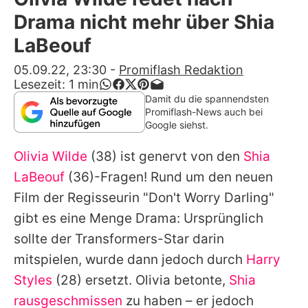
Alle Themen auf Promiflash
Drama nicht mehr über Shia
Jobs
LaBeouf
App runterladen
05.09.22, 23:30
-
Promiflash Redaktion
Lesezeit:
1
min
Team
Damit du die spannendsten
Promiflash-News auch bei
Redaktionelle Richtlinien
Google siehst.
Olivia Wilde
(38) ist genervt von den
Shia
Impressum
LaBeouf
(36)-Fragen! Rund um den neuen
Datenschutzerklärung
Film der Regisseurin "Don't Worry Darling"
Nutzungsbedingungen
gibt es eine Menge Drama: Ursprünglich
sollte der
Transformers
-Star darin
Utiq verwalten
mitspielen, wurde dann jedoch durch
Harry
Styles
(28) ersetzt.
Olivia
betonte,
Shia
rausgeschmissen
zu haben – er jedoch