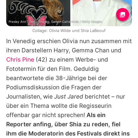
Presley Ann / Getty Images, Gareth Cattermole / Getty Images
Collage: Olivia Wilde und Shia LaBeouf
In Venedig erschien
Olivia
nun zusammen mit
ihren Darstellern
Harry
,
Gemma Chan
und
Chris Pine
(42) zu einem Werbe- und
Fototermin für den Film. Geduldig
beantwortete die 38-Jährige bei der
Podiumsdiskussion die Fragen der
Journalisten, wie
Just Jared
berichtet – nur
über ein Thema wollte die Regisseurin
offenbar gar nicht sprechen!
Als ein
Reporter anfing, über Shia zu reden, fiel
ihm die Moderatorin des Festivals direkt ins