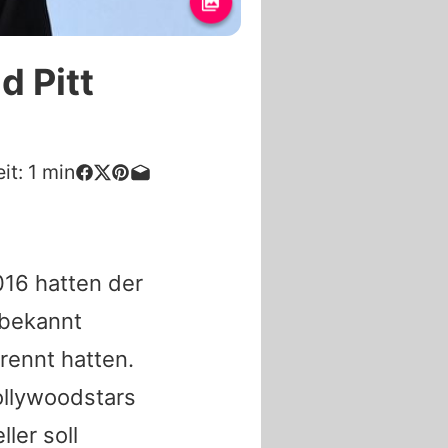
d Pitt
it:
1
min
16 hatten der
 bekannt
rennt hatten.
ollywoodstars
ler soll