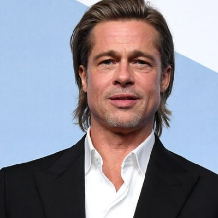
Filme & Serien
Lifestyle
Familie & Liebe
Promiflash Exklusiv
Alle Themen auf Promiflash
Jobs
App runterladen
Team
Redaktionelle Richtlinien
Impressum