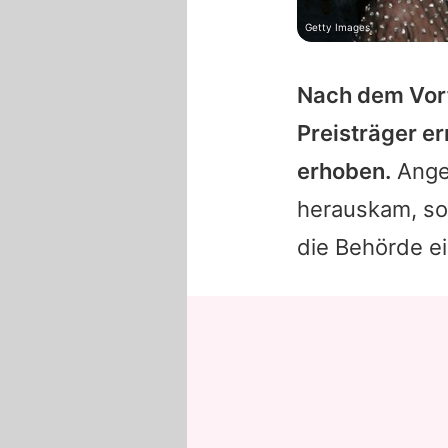
Getty Images
Nach dem Vorf
Preisträger er
erhoben.
Ange
herauskam, sol
die Behörde e