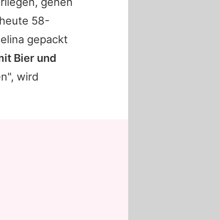
rliegen, gehen
 heute 58-
elina
gepackt
it Bier und
n", wird