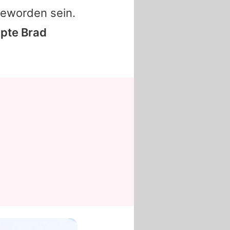
geworden sein.
ppte
Brad