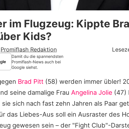
Datenschutzerklärung
r im Flugzeug: Kippte Bra
Nutzungsbedingungen
über Kids?
Utiq verwalten
-
Promiflash Redaktion
Leseze
Damit du die spannendsten
Promiflash-News auch bei
Google siehst.
 gegen
Brad Pitt
(58) werden immer übler! 20
und seine damalige Frau
Angelina Jolie
(47)
sie sich nach fast zehn Jahren als Paar get
ür das Liebes-Aus soll ein Ausraster des H
eug gewesen sein – der "Fight Club"-Darstel