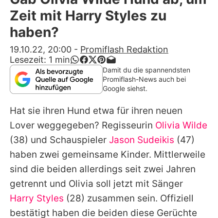
Alle Themen auf Promiflash
Zeit mit Harry Styles zu
Jobs
haben?
App runterladen
19.10.22, 20:00
-
Promiflash Redaktion
Lesezeit:
1
min
Team
Damit du die spannendsten
Promiflash-News auch bei
Redaktionelle Richtlinien
Google siehst.
Hat sie ihren Hund etwa für ihren neuen
Impressum
Lover weggegeben? Regisseurin
Olivia Wilde
Datenschutzerklärung
(38) und Schauspieler
Jason Sudeikis
(47)
Nutzungsbedingungen
haben zwei gemeinsame Kinder. Mittlerweile
sind die beiden allerdings seit zwei Jahren
Utiq verwalten
getrennt und
Olivia
soll jetzt mit Sänger
Harry Styles
(28) zusammen sein. Offiziell
bestätigt haben die beiden diese Gerüchte