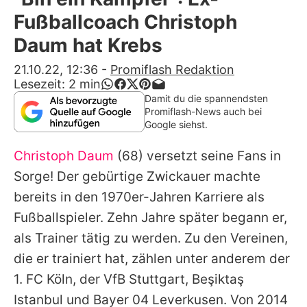
Alle Themen auf Promiflash
Fußballcoach Christoph
Jobs
Daum hat Krebs
App runterladen
21.10.22, 12:36
-
Promiflash Redaktion
Lesezeit:
2
min
Team
Damit du die spannendsten
Promiflash-News auch bei
Redaktionelle Richtlinien
Google siehst.
Christoph Daum
(68) versetzt seine Fans in
Impressum
Sorge! Der gebürtige Zwickauer machte
Datenschutzerklärung
bereits in den 1970er-Jahren Karriere als
Nutzungsbedingungen
Fußballspieler. Zehn Jahre später begann er,
als Trainer tätig zu werden. Zu den Vereinen,
Utiq verwalten
die er trainiert hat, zählen unter anderem der
1. FC Köln, der VfB Stuttgart, Beşiktaş
Istanbul und Bayer 04 Leverkusen. Von 2014