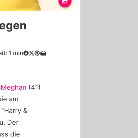
gegen
it:
1
min
n Meghan
(41)
sie am
 "Harry &
u. Der
ass die