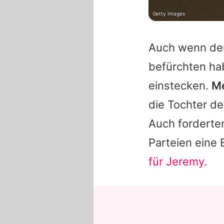
Getty Images
Auch wenn der
befürchten ha
einstecken.
Me
die Tochter de
Auch forderte
Parteien eine
für Jeremy
.