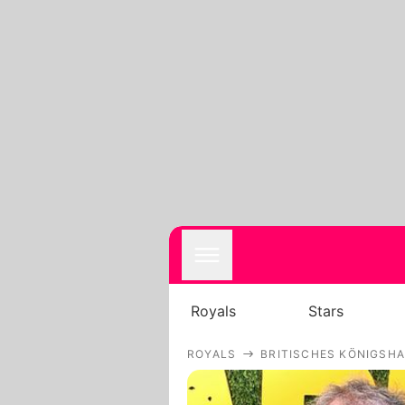
Royals
Stars
ROYALS
BRITISCHES KÖNIGSH