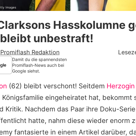
etty Images
Datenschutzerklärung
Clarksons Hasskolumne 
Nutzungsbedingungen
leibt unbestraft!
Utiq verwalten
-
Promiflash Redaktion
Leseze
Damit du die spannendsten
Promiflash-News auch bei
Google siehst.
on
(62) bleibt verschont! Seitdem
Herzogi
he Königsfamilie eingeheiratet hat, bekommt 
 Kritik. Nachdem das Paar ihre Doku-Serie
fentlicht hatte, nahm diese wieder enorm z
remy
fantasierte in einem Artikel darüber, d