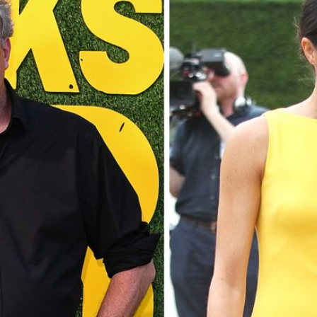
Filme & Serien
Lifestyle
Familie & Liebe
Promiflash Exklusiv
Alle Themen auf Promiflash
Jobs
App runterladen
Team
Redaktionelle Richtlinien
Impressum