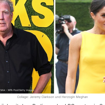
i Mok - WPA Pool/Getty Images
Collage: Jeremy Clarkson und Herzogin Meghan