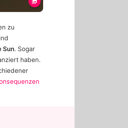
en zu
ind
e Sun
. Sogar
anziert haben.
chiedener
onsequenzen