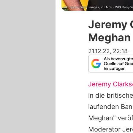
Jeff Spicer/Getty Images, Yui Mok - WPA Pool/G
Jeremy 
Meghan b
21.12.22, 22:18
Jeremy Clarks
in die britisc
laufenden Band
Meghan" veröf
Moderator
Je