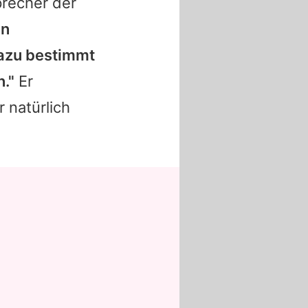
precher der
nn
dazu bestimmt
."
Er
r natürlich