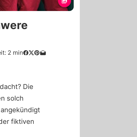
hwere
it:
2
min
edacht? Die
n solch
angekündigt
er fiktiven