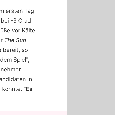
am ersten Tag
 bei -3 Grad
üße vor Kälte
er
The Sun
.
 bereit, so
 dem Spiel",
ilnehmer
andidaten in
n konnte.
"Es