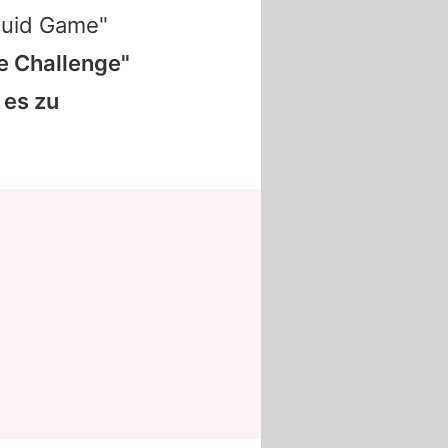
quid Game"
e Challenge"
 es zu