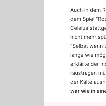
Auch in dem Re
dem Spiel "Rot
Celsius stattg
nicht mehr spü
"Selbst wenn d
lange wie mögl
erklärte der I
raustragen mü
der Kälte aus
war wie in ei