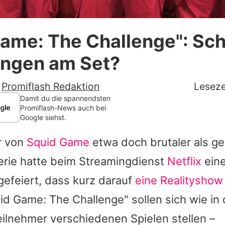
Datenschutzerklärung
Game: The Challenge": Sc
Nutzungsbedingungen
ungen am Set?
Utiq verwalten
-
Promiflash Redaktion
Leseze
Damit du die spannendsten
Promiflash-News auch bei
Google siehst.
r von
Squid Game
etwa doch brutaler als g
erie hatte beim Streamingdienst
Netflix
eine
gefeiert, dass kurz darauf
eine Realityshow
id Game: The Challenge" sollen sich wie in d
ilnehmer verschiedenen Spielen stellen –