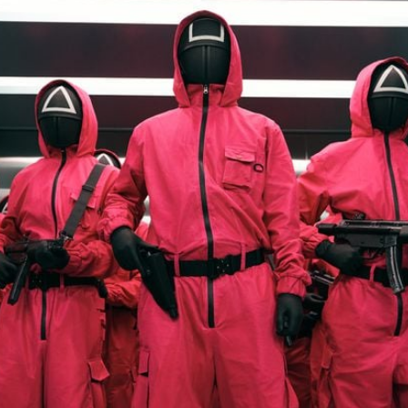
Filme & Serien
Lifestyle
Familie & Liebe
Promiflash Exklusiv
Alle Themen auf Promiflash
Jobs
App runterladen
Team
Redaktionelle Richtlinien
Impressum