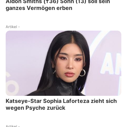
Aldon Smiths (†36) Sohn (13) soll sein
ganzes Vermögen erben
Artikel
-
Katseye-Star Sophia Laforteza zieht sich
wegen Psyche zurück
Artikel
-