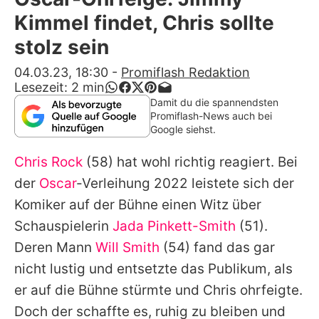
Alle Themen auf Promiflash
Kimmel findet, Chris sollte
Jobs
stolz sein
App runterladen
04.03.23, 18:30
-
Promiflash Redaktion
Lesezeit:
2
min
Team
Damit du die spannendsten
Promiflash-News auch bei
Redaktionelle Richtlinien
Google siehst.
Chris Rock
(58) hat wohl richtig reagiert. Bei
Impressum
der
Oscar
-Verleihung 2022 leistete sich der
Datenschutzerklärung
Komiker auf der Bühne einen Witz über
Nutzungsbedingungen
Schauspielerin
Jada Pinkett-Smith
(51).
Deren Mann
Will Smith
(54) fand das gar
Utiq verwalten
nicht lustig und entsetzte das Publikum, als
er auf die Bühne stürmte und
Chris
ohrfeigte.
Doch der schaffte es, ruhig zu bleiben und