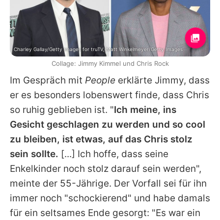
Charley Gallay/Getty Images for truTV, Matt Winkelmeyer/Getty Images
Collage: Jimmy Kimmel und Chris Rock
Im Gespräch mit
People
erklärte
Jimmy
, dass
er es besonders lobenswert finde, dass
Chris
so ruhig geblieben ist. "
Ich meine, ins
Gesicht geschlagen zu werden und so cool
zu bleiben, ist etwas, auf das
Chris
stolz
sein sollte.
[...] Ich hoffe, dass seine
Enkelkinder noch stolz darauf sein werden",
meinte der 55-Jährige. Der Vorfall sei für ihn
immer noch "schockierend" und habe damals
für ein seltsames Ende gesorgt: "Es war ein