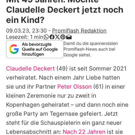
Alle Themen auf Promiflash
Claudelle Deckert jetzt noch
Jobs
ein Kind?
App runterladen
09.03.23, 23:30
-
Promiflash Redaktion
Lesezeit:
1
min
Team
Damit du die spannendsten
Promiflash-News auch bei
Redaktionelle Richtlinien
Google siehst.
Claudelle Deckert
(49) ist seit Sommer 2021
Impressum
verheiratet. Nach einem Jahr Liebe hatten
Datenschutzerklärung
sie und ihr Partner
Peter Olsson
(61) in einer
Nutzungsbedingungen
kleinen Zeremonie nur zu zweit in
Kopenhagen geheiratet – und dann noch eine
Utiq verwalten
große Party am Tegernsee gefeiert. Jetzt
steht für die Schauspielerin ein ganz neuer
Lebensabschnitt an:
Nach 22 Jahren
ist sie