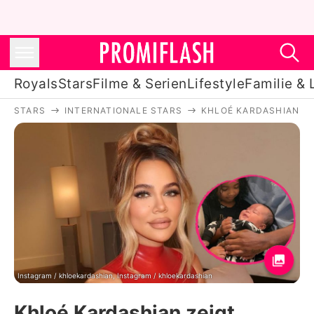
Royals
Stars
Filme & Serien
Lifestyle
Familie & 
STARS
INTERNATIONALE STARS
KHLOÉ KARDASHIAN
Royals
Stars
Filme & Serien
Lifestyle
Familie & Liebe
Promiflash Exklusiv
Instagram / khloekardashian, Instagram / khloekardashian
Khloé Kardashian zeigt