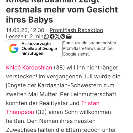
Alle Themen auf Promiflash
erstmals mehr vom Gesicht
Jobs
ihres Babys
App runterladen
14.03.23, 12:30
-
Promiflash Redaktion
Lesezeit:
2
min
Team
Damit du die spannendsten
Promiflash-News auch bei
Redaktionelle Richtlinien
Google siehst.
Khloé Kardashian
(38) will ihn nicht länger
Impressum
verstecken! Im vergangenen Juli wurde die
Datenschutzerklärung
jüngste der Kardashian-Schwestern zum
Nutzungsbedingungen
zweiten Mal Mutter. Per Leihmutterschaft
konnten der Realitystar und
Tristan
Utiq verwalten
Thompson
(32) einen Sohn willkommen
heißen. Den Namen ihres neusten
Zuwachses halten die Eltern jedoch unter