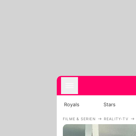
Royals
Stars
FILME & SERIEN
REALITY-TV