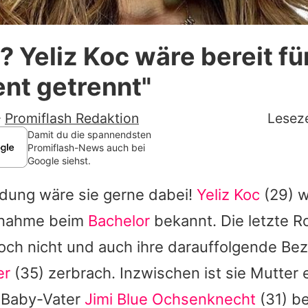
Datenschutzerklärung
 Yeliz Koc wäre bereit fü
Nutzungsbedingungen
nt getrennt"
Utiq verwalten
-
Promiflash Redaktion
Leseze
Damit du die spannendsten
Promiflash-News auch bei
Google siehst.
ndung wäre sie gerne dabei!
Yeliz Koc
(29) 
ilnahme beim
Bachelor
bekannt. Die letzte 
doch nicht und auch ihre darauffolgende Be
er
(35) zerbrach. Inzwischen ist sie Mutter 
 Baby-Vater
Jimi Blue Ochsenknecht
(31) b