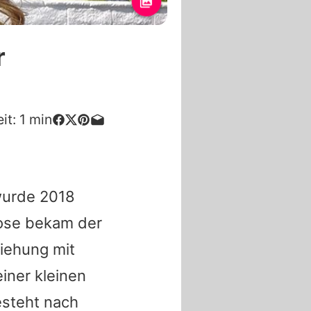
r
it:
1
min
wurde 2018
Rose bekam der
ziehung mit
einer kleinen
esteht nach