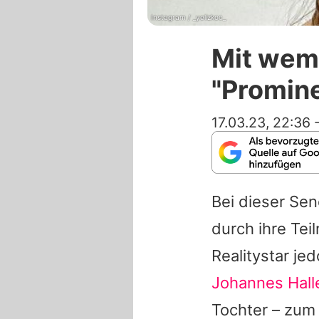
Instagram / _yelizkoc_
Mit wem?
"Promine
17.03.23, 22:36
Bei dieser Se
durch ihre Te
Realitystar je
Johannes Hall
Tochter – zum