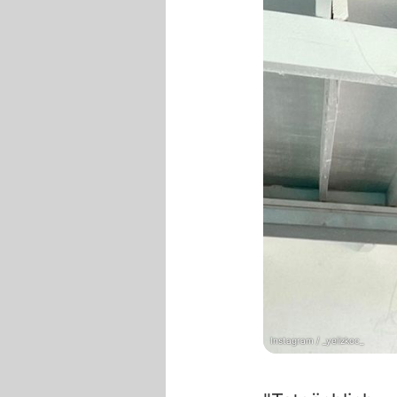
Instagram / _yelizkoc_