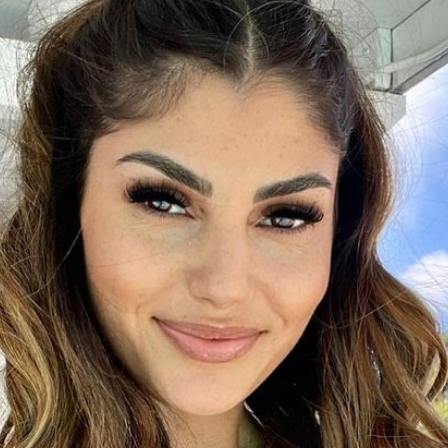
Filme & Serien
Lifestyle
Familie & Liebe
Promiflash Exklusiv
Alle Themen auf Promiflash
Jobs
App runterladen
Team
Redaktionelle Richtlinien
Impressum