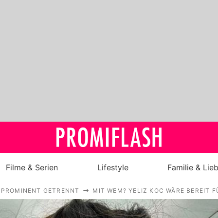
Filme & Serien
Lifestyle
Familie & Lie
PROMINENT GETRENNT
MIT WEM? YELIZ KOC WÄRE BEREIT 
Royals
Stars