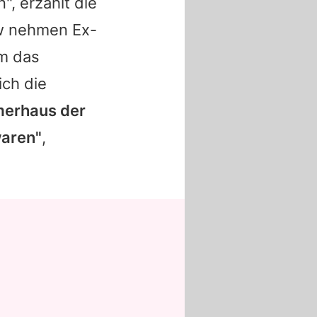
", erzählt die
ow nehmen Ex-
um das
ich die
merhaus der
waren"
,