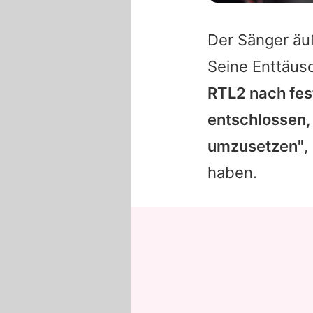
Der Sänger äuß
Seine Enttäus
RTL2 nach fes
entschlossen,
umzusetzen"
,
haben.