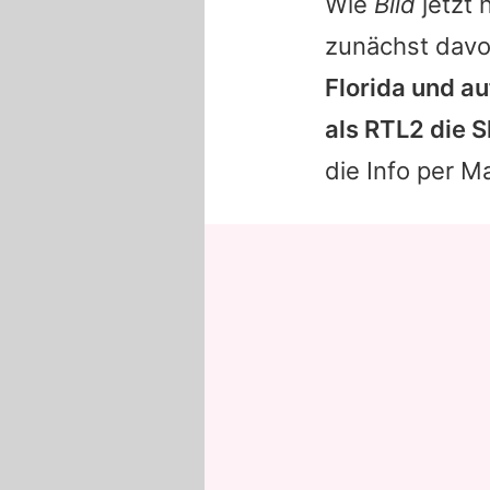
Wie
Bild
jetzt 
zunächst davo
Florida und a
als RTL2 die 
die Info per M