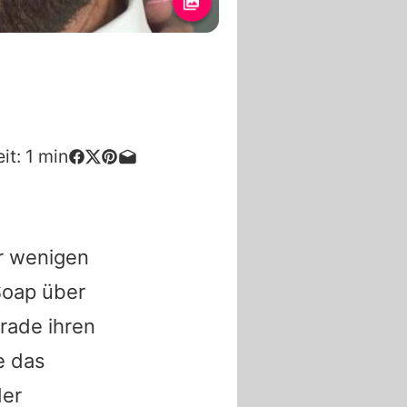
it:
1
min
r wenigen
Soap über
erade ihren
e das
der