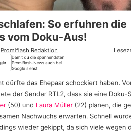
Datenschutzerklärung
chlafen: So erfuhren die
Nutzungsbedingungen
s vom Doku-Aus!
Utiq verwalten
-
Promiflash Redaktion
Leseze
Damit du die spannendsten
Promiflash-News auch bei
Google siehst.
ht dürfte das Ehepaar schockiert haben. Vo
ete der Sender RTL2, dass sie eine Doku-
er
(50) und
Laura Müller
(22) planen, die g
samen Nachwuchs erwarten. Schnell wurd
dings wieder gekippt, da sich viele wegen 