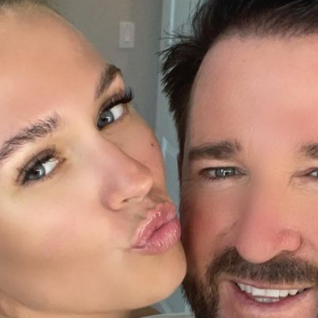
Filme & Serien
Lifestyle
Familie & Liebe
Promiflash Exklusiv
Alle Themen auf Promiflash
Jobs
App runterladen
Team
Redaktionelle Richtlinien
Impressum