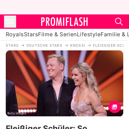
Royals
Stars
Filme & Serien
Lifestyle
Familie & 
STARS
DEUTSCHE STARS
KNOSSI
FLEISSIGER SCHÜ
Royals
Stars
Filme & Serien
Lifestyle
Familie & Liebe
Promiflash Exklusiv
Getty Images
Fleißiger Schüler: So