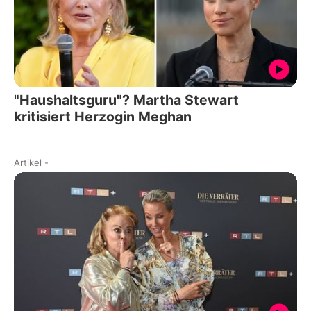
"Haushaltsguru"? Martha Stewart
kritisiert Herzogin Meghan
Artikel
-