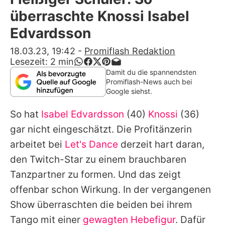
Alle Themen auf Promiflash
überraschte Knossi Isabel
Jobs
Edvardsson
App runterladen
18.03.23, 19:42
-
Promiflash Redaktion
Lesezeit:
2
min
Team
Damit du die spannendsten
Promiflash-News auch bei
Redaktionelle Richtlinien
Google siehst.
So hat
Isabel Edvardsson
(40)
Knossi
(36)
Impressum
gar nicht eingeschätzt. Die Profitänzerin
Datenschutzerklärung
arbeitet bei
Let's Dance
derzeit hart daran,
Nutzungsbedingungen
den Twitch-Star zu einem brauchbaren
Tanzpartner zu formen. Und das zeigt
Utiq verwalten
offenbar schon Wirkung. In der vergangenen
Show überraschten die beiden bei ihrem
Tango mit einer
gewagten Hebefigur
. Dafür